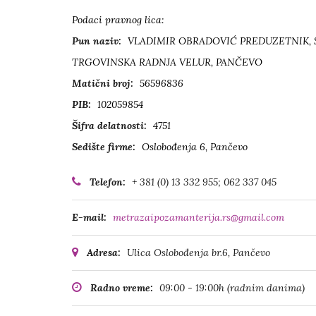
Podaci pravnog lica:
Pun naziv:
VLADIMIR OBRADOVIĆ PREDUZETNIK,
TRGOVINSKA RADNJA VELUR, PANČEVO
Matični broj:
56596836
PIB:
102059854
Šifra delatnosti:
4751
Sedište firme:
Oslobođenja 6, Pančevo
Telefon:
+ 381 (0) 13 332 955; 062 337 045
E-mail:
metrazaipozamanterija.rs@gmail.com
Adresa:
Ulica Oslobođenja br.6, Pančevo
Radno vreme:
09:00 - 19:00h (radnim danima)