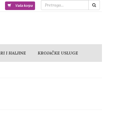
Vaša korpa
I I HALJINE
KROJAČKE USLUGE