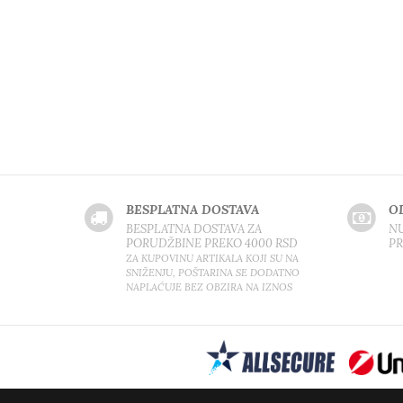
BESPLATNA DOSTAVA
O
BESPLATNA DOSTAVA ZA
NU
PORUDŽBINE PREKO 4000 RSD
P
ZA KUPOVINU ARTIKALA KOJI SU NA
SNIŽENJU, POŠTARINA SE DODATNO
NAPLAĆUJE BEZ OBZIRA NA IZNOS