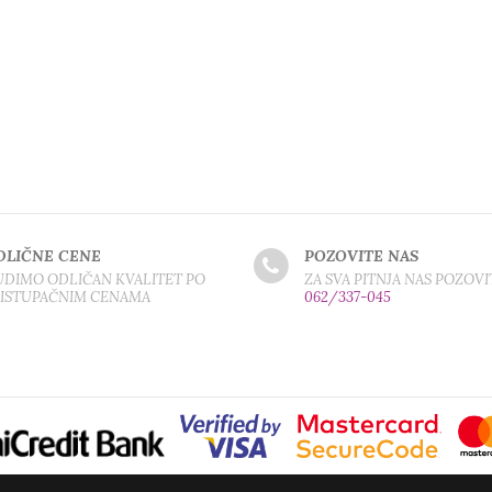
DLIČNE CENE
POZOVITE NAS
DIMO ODLIČAN KVALITET PO
ZA SVA PITNJA NAS POZOVI
RISTUPAČNIM CENAMA
062/337-045