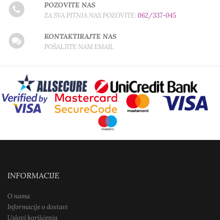
POZOVITE NAS
ZA SVA PITNJA NAS POZOVITE:
062/337-045
KONTAKTIRAJTE NAS
POŠALJITE NAM EMAIL
INFORMACIJE
O nama
Informacije o dostavi
Uslovi korišćenja