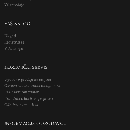
Veleprodaja
VAŠ NALOG
Uloguj se
Registruj se
Vaša korpa
KORISNIČKI SERVIS
Ugovor o prodaji na daljinu
Obraza za odustanak od ugovora
Reklamacioni zahtev
Pravilnik o korišćenju prava
Odluke o popustima
INFORMACIJE O PRODAVCU