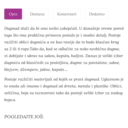
Opis
Dostava
Komentari
Dodatno
Dugmad služi da bi smo nešto zakopčali. U današnje vreme pored
toga što ima praktčnu primenu postalo je i modni detalj. Postoje
razlčiti oblici dugmića a ne kao ranije da to bude klasčan krug
sa 2 ili 4 rupe.Tako da, kad se odlučite za neko neobično dugme,
vi dobijate i ukras na sakou, kaputu, haljini. Danas je veliki izbor
dugmića od klasičnih za posteljinu, dugme za pantalone, sakoe,
blejzere, džempere, jakne, kapute....
Postoje različiti materijali od kojih se pravi dugmad. Uglavnom je
to smola ali imamo i dugmad od drveta, metala i plastike. Oblici,
veličina, boja su raznovrsni tako da postoji veliki izbor za svakog
kupca.
POGLEDAJTE JOŠ: