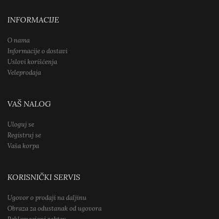
INFORMACIJE
O nama
Informacije o dostavi
Uslovi korišćenja
Veleprodaja
VAŠ NALOG
Uloguj se
Registruj se
Vaša korpa
KORISNIČKI SERVIS
Ugovor o prodaji na daljinu
Obraza za odustanak od ugovora