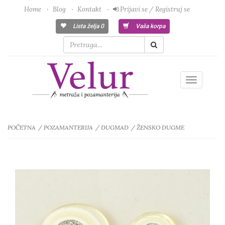
Home
Blog
Kontakt
Prijavi se / Registruj se
Lista želja
0
Vaša korpa
Toggle
navigatio
POČETNA
POZAMANTERIJA
DUGMAD
ŽENSKO DUGME