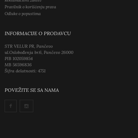
Reklamacioni zahtev
Pravilnik o korišćenju prava
Odluke o popustima
INFORMACIJE O PRODAVCU
STR VELUR PR, Pančevo
ul.Oslobođenja br.6, Pančevo 26000
PIB 102059854
MB 56596836
Šifra delatnosti: 4751
POVEŽITE SE SA NAMA