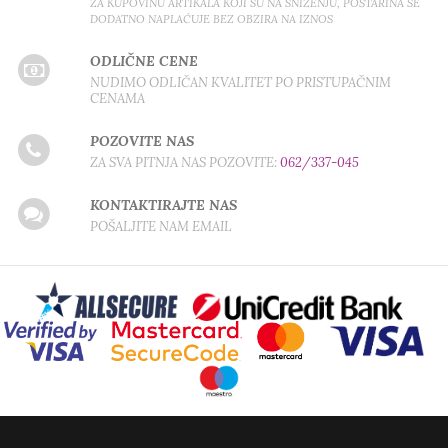
ZA KUPOVINU ARTIKALA KOJI SU NA SNIŽENJU, POŠTARINA SE
DODATNO NAPLAĆUJE BEZ OBZIRA NA IZNOS
ODLIČNE CENE
NUDIMO ODLIČAN KVALITET PO PRISTUPAČNIM
CENAMA
POZOVITE NAS
ZA SVA PITNJA NAS POZOVITE:
062/337-045
KONTAKTIRAJTE NAS
POŠALJITE NAM EMAIL