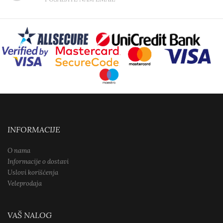
INFORMACIJE
O nama
Informacije o dostavi
Uslovi korišćenja
Veleprodaja
VAŠ NALOG