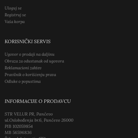
Uloguj se
Registruj se
Vaša korpa
KORISNIČKI SERVIS
Ugovor o prodaji na daljinu
Obraza za odustanak od ugovora
Reklamacioni zahtev
Pravilnik o korišćenju prava
Odluke o popustima
INFORMACIJE O PRODAVCU
STR VELUR PR, Pančevo
ul.Oslobođenja br.6, Pančevo 26000
PIB 102059854
MB 56596836