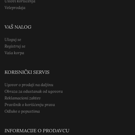
Uslovi korišćenja
Veleprodaja
VAŠ NALOG
Uloguj se
Registruj se
Vaša korpa
KORISNIČKI SERVIS
Ugovor o prodaji na daljinu
Obraza za odustanak od ugovora
Reklamacioni zahtev
Pravilnik o korišćenju prava
Odluke o popustima
INFORMACIJE O PRODAVCU