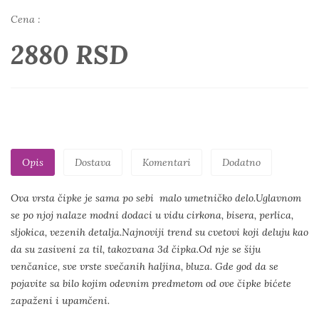
Cena :
2880 RSD
Opis
Dostava
Komentari
Dodatno
Ova vrsta čipke je sama po sebi malo umetničko delo.Uglavnom
se po njoj nalaze modni dodaci u vidu cirkona, bisera, perlica,
sljokica, vezenih detalja.Najnoviji trend su cvetovi koji deluju kao
da su zasiveni za til, takozvana 3d čipka.Od nje se šiju
venčanice, sve vrste svečanih haljina, bluza. Gde god da se
pojavite sa bilo kojim odevnim predmetom od ove čipke bićete
zapaženi i upamčeni.