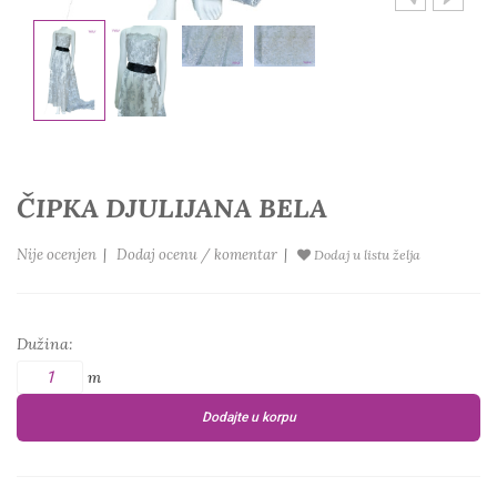
ČIPKA DJULIJANA BELA
Nije ocenjen
|
Dodaj ocenu / komentar
|
Dodaj u listu želja
Dužina:
m
Dodajte u korpu