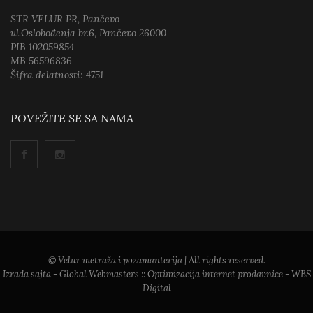
STR VELUR PR, Pančevo
ul.Oslobođenja br.6, Pančevo 26000
PIB 102059854
MB 56596836
Šifra delatnosti: 4751
POVEŽITE SE SA NAMA
© Velur metraža i pozamanterija | All rights reserved.
Izrada sajta
- Global Webmasters ::
Optimizacija internet prodavnice
- WBS
Digital