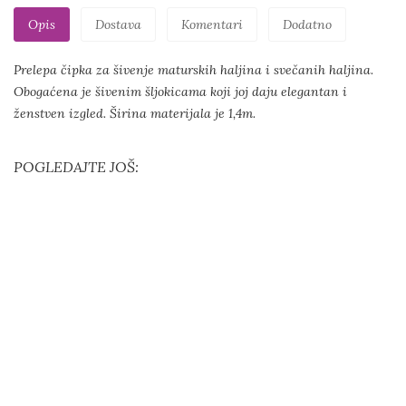
Opis
Dostava
Komentari
Dodatno
Prelepa čipka za šivenje maturskih haljina i svečanih haljina.
Obogaćena je šivenim šljokicama koji joj daju elegantan i
ženstven izgled. Širina materijala je 1,4m.
POGLEDAJTE JOŠ: