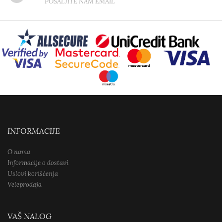
POŠALJITE NAM EMAIL
INFORMACIJE
O nama
Informacije o dostavi
Uslovi korišćenja
Veleprodaja
VAŠ NALOG