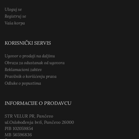
Uloguj se
Registruj se
Vaša korpa
KORISNIČKI SERVIS
Ugovor o prodaji na daljinu
Obraza za odustanak od ugovora
Reklamacioni zahtev
Pravilnik o korišćenju prava
Odluke o popustima
INFORMACIJE O PRODAVCU
STR VELUR PR, Pančevo
ul.Oslobođenja br.6, Pančevo 26000
PIB 102059854
MB 56596836