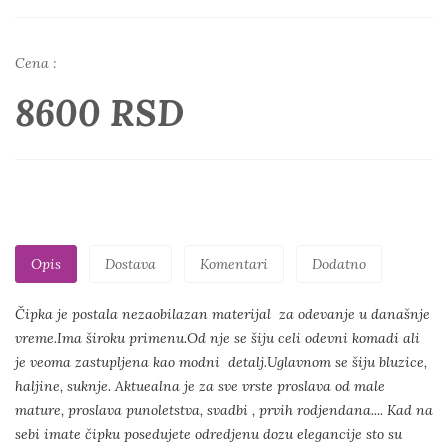
Cena :
8600 RSD
Opis
Dostava
Komentari
Dodatno
Čipka je postala nezaobilazan materijal za odevanje u današnje
vreme.Ima široku primenu.Od nje se šiju celi odevni komadi ali
je veoma zastupljena kao modni detalj.Uglavnom se šiju bluzice,
haljine, suknje. Aktuealna je za sve vrste proslava od male
mature, proslava punoletstva, svadbi , prvih rodjendana.... Kad na
sebi imate čipku posedujete odredjenu dozu elegancije sto su