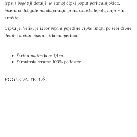
lepsi i bogatiji detalji na samoj čipki poput perlica,sljokica,
bisera vi dobijate na elaganciji, gracioznosti, lepoti, naprosto
zračite.
Cipka je. Veliki je izbor boja a pojedine cipke imaju po sebi divne
detalje u vidu bisera, cirkona, perlica.
Širina materijala: 1,4 m.
Sirovinski sastav: 100% poliester.
POGLEDAJTE JOŠ: