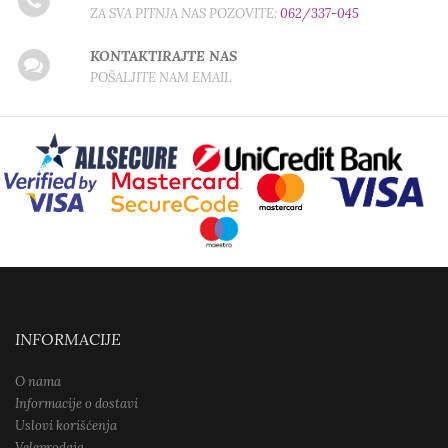
ZA SVA PITNJA NAS POZOVITE:
062/337-045
KONTAKTIRAJTE NAS
POŠALJITE NAM EMAIL
INFORMACIJE
O nama
Informacije o dostavi
Uslovi korišćenja
Veleprodaja