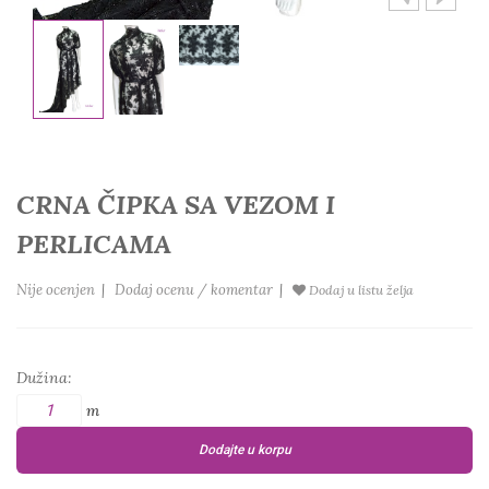
CRNA ČIPKA SA VEZOM I
PERLICAMA
Nije ocenjen
|
Dodaj ocenu / komentar
|
Dodaj u listu želja
Dužina:
m
Dodajte u korpu