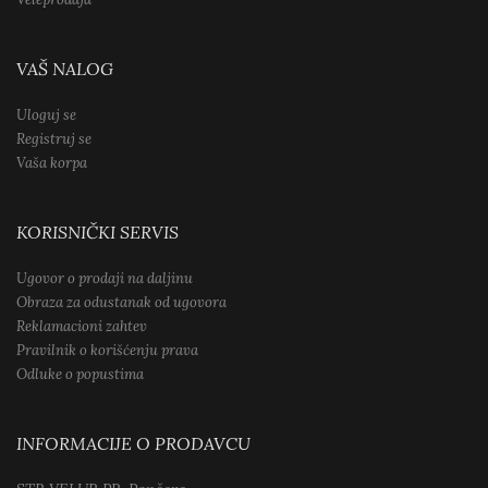
VAŠ NALOG
Uloguj se
Registruj se
Vaša korpa
KORISNIČKI SERVIS
Ugovor o prodaji na daljinu
Obraza za odustanak od ugovora
Reklamacioni zahtev
Pravilnik o korišćenju prava
Odluke o popustima
INFORMACIJE O PRODAVCU