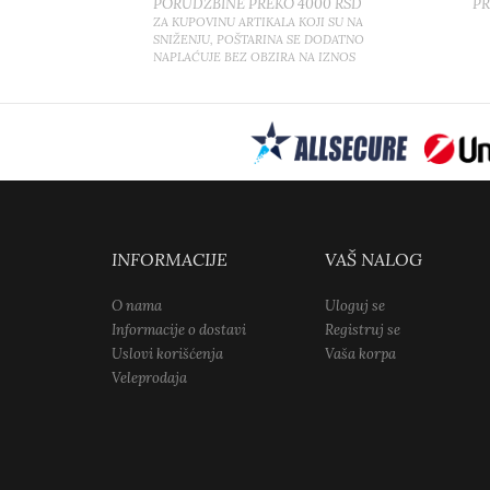
PORUDŽBINE PREKO 4000 RSD
P
ZA KUPOVINU ARTIKALA KOJI SU NA
SNIŽENJU, POŠTARINA SE DODATNO
NAPLAĆUJE BEZ OBZIRA NA IZNOS
INFORMACIJE
VAŠ NALOG
O nama
Uloguj se
Informacije o dostavi
Registruj se
Uslovi korišćenja
Vaša korpa
Veleprodaja