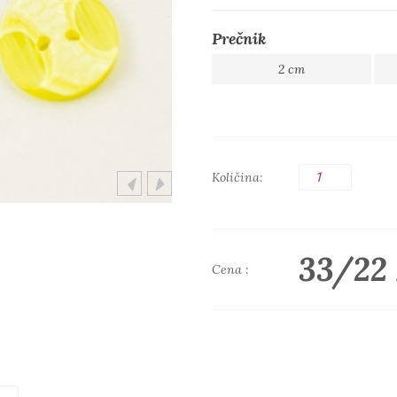
Prečnik
2 cm
Količina:
33/22
Cena :