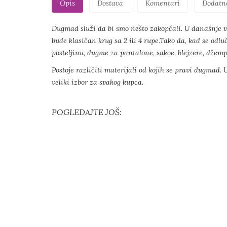
Opis
Dostava
Komentari
Dodatn
Dugmad služi da bi smo nešto zakopčali. U današnje vr
bude klasičan krug sa 2 ili 4 rupe.Tako da, kad se odl
posteljinu, dugme za pantalone, sakoe, blejzere, džempe
Postoje različiti materijali od kojih se pravi dugmad. 
veliki izbor za svakog kupca.
POGLEDAJTE JOŠ: