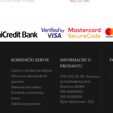
RISTUPAČNIM CENAMA
062/337-045
KORISNIČKI SERVIS
INFORMACIJE O
P
PRODAVCU
Ugovor o prodaji na daljinu
Obraza za odustanak od
STR VELUR PR, Pančevo
ul.Oslobođenja br.6,
ugovora
Pančevo 26000
Reklamacioni zahtev
PIB 102059854
Pravilnik o korišćenju
MB 56596836
prava
Šifra delatnosti: 4751
Odluke o popustima