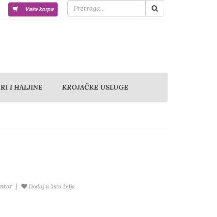
Vaša korpa
I I HALJINE
KROJAČKE USLUGE
ntar
|
Dodaj u listu želja