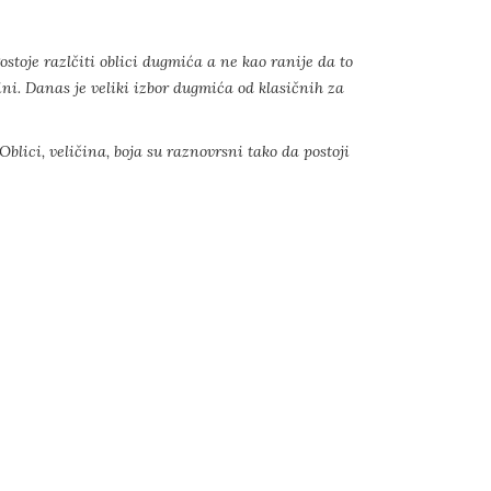
toje razlčiti oblici dugmića a ne kao ranije da to
ini. Danas je veliki izbor dugmića od klasičnih za
blici, veličina, boja su raznovrsni tako da postoji