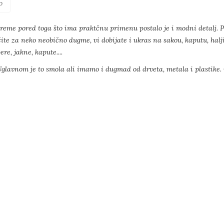
o
eme pored toga što ima praktčnu primenu postalo je i modni detalj. Pos
učite za neko neobično dugme, vi dobijate i ukras na sakou, kaputu, halj
re, jakne, kapute....
Uglavnom je to smola ali imamo i dugmad od drveta, metala i plastike. O