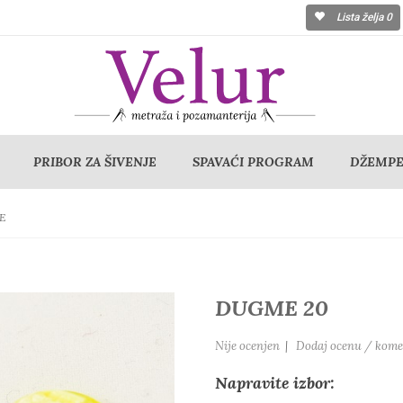
Lista želja
0
PRIBOR ZA ŠIVENJE
SPAVAĆI PROGRAM
DŽEMPER
E
DUGME 20
Nije ocenjen
|
Dodaj ocenu / kome
Napravite izbor: