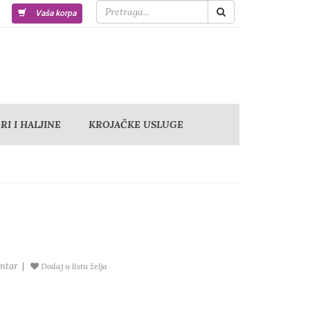
Vaša korpa
I I HALJINE
KROJAČKE USLUGE
ntar
|
Dodaj u listu želja