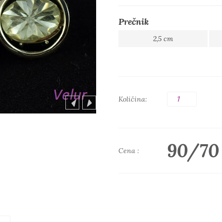
Prečnik
2,5 cm
Količina:
90/70
Cena :