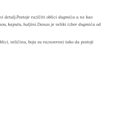
detalj.Postoje razlčiti oblici dugmića a ne kao
kou, kaputu, haljini.Danas je veliki izbor dugmića od
ici, veličina, boja su raznovrsni tako da postoji