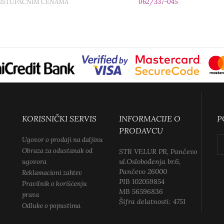
RISTUPAČNIM CENAMA
062/337-045
KORISNIČKI SERVIS
INFORMACIJE O
P
PRODAVCU
Ugovor o prodaji na daljinu
Obraza za odustanak od
STR VELUR PR, Pančevo
ul.Oslobođenja br.6,
ugovora
Pančevo 26000
Reklamacioni zahtev
PIB 102059854
Pravilnik o korišćenju
MB 56596836
prava
Šifra delatnosti: 4751
Odluke o popustima