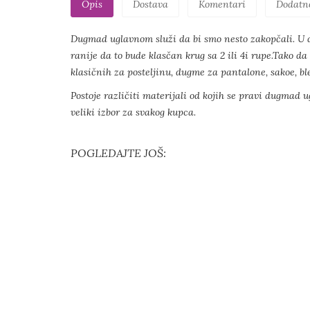
Opis
Dostava
Komentari
Dodatn
Dugmad uglavnom služi da bi smo nesto zakopčali. U d
ranije da to bude klasčan krug sa 2 ili 4i rupe.Tako d
klasičnih za posteljinu, dugme za pantalone, sakoe, ble
Postoje različiti materijali od kojih se pravi dugmad 
veliki izbor za svakog kupca.
POGLEDAJTE JOŠ: