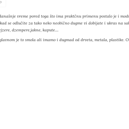
o
anašnje vreme pored toga što ima praktčnu primenu postalo je i modni 
a kad se odlučite za tako neko neobično dugme vi dobijate i ukras na sa
jzere, dzempere,jakne, kapute....
uglavnom je to smola ali imamo i dugmad od drveta, metala, plastike. Obl