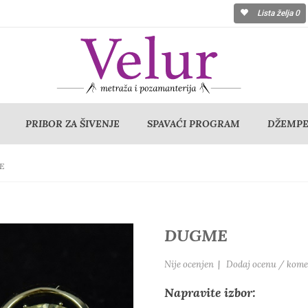
Lista želja
0
PRIBOR ZA ŠIVENJE
SPAVAĆI PROGRAM
DŽEMPER
E
DUGME
Nije ocenjen
|
Dodaj ocenu / kome
Napravite izbor: