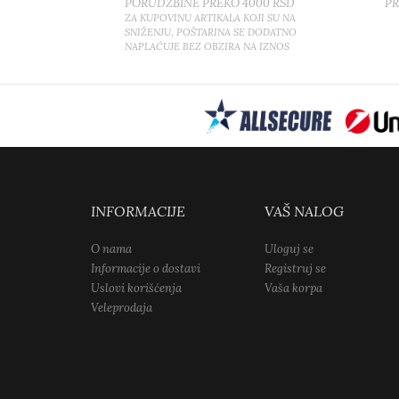
PORUDŽBINE PREKO 4000 RSD
P
ZA KUPOVINU ARTIKALA KOJI SU NA
SNIŽENJU, POŠTARINA SE DODATNO
NAPLAĆUJE BEZ OBZIRA NA IZNOS
INFORMACIJE
VAŠ NALOG
O nama
Uloguj se
Informacije o dostavi
Registruj se
Uslovi korišćenja
Vaša korpa
Veleprodaja