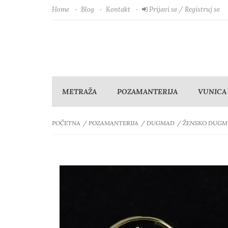
Home
Blog
Kontakt
Prijavi se / Registruj se
METRAŽA
POZAMANTERIJA
VUNICA
POČETNA
POZAMANTERIJA
DUGMAD
ŽENSKO DUGM