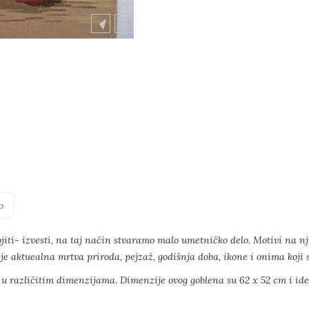
o
jiti- izvesti, na taj način stvaramo malo umetničko delo. Motivi na nj
je aktuealna mrtva priroda, pejzaž, godišnja doba, ikone i onima koji su
 u različitim dimenzijama. Dimenzije ovog goblena su 62 x 52 cm i id