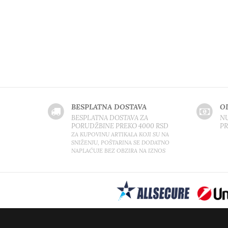
BESPLATNA DOSTAVA
O
BESPLATNA DOSTAVA ZA
NU
PORUDŽBINE PREKO 4000 RSD
P
ZA KUPOVINU ARTIKALA KOJI SU NA
SNIŽENJU, POŠTARINA SE DODATNO
NAPLAĆUJE BEZ OBZIRA NA IZNOS