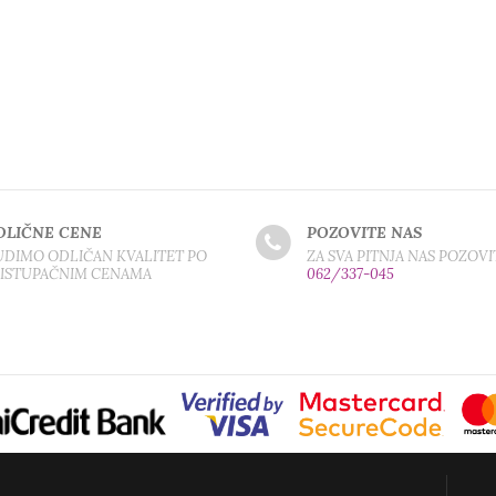
DLIČNE CENE
POZOVITE NAS
DIMO ODLIČAN KVALITET PO
ZA SVA PITNJA NAS POZOVI
RISTUPAČNIM CENAMA
062/337-045