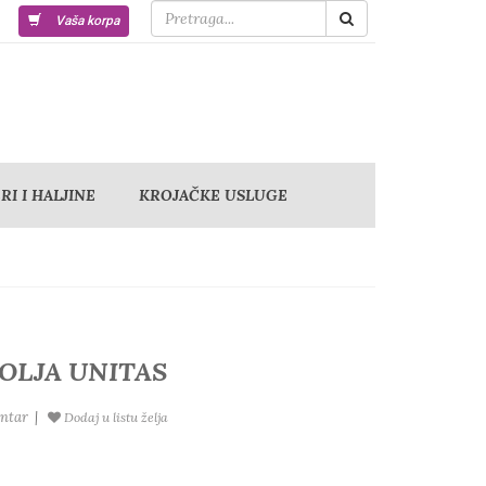
Vaša korpa
I I HALJINE
KROJAČKE USLUGE
POLJA UNITAS
ntar
|
Dodaj u listu želja