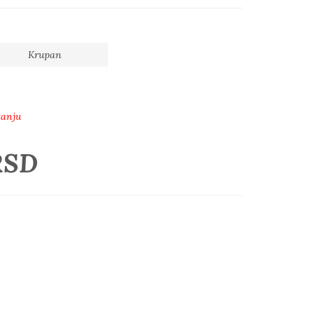
Krupan
tanju
RSD