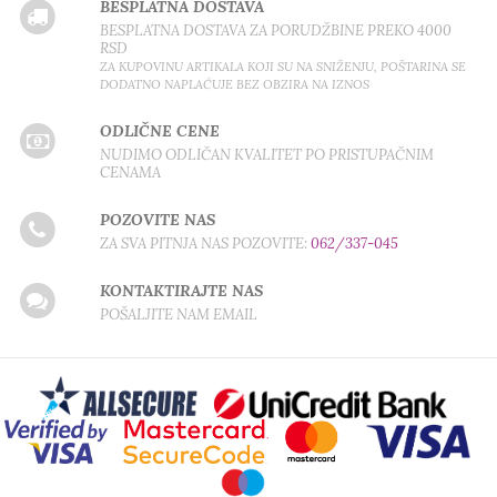
BESPLATNA DOSTAVA
BESPLATNA DOSTAVA ZA PORUDŽBINE PREKO 4000
RSD
ZA KUPOVINU ARTIKALA KOJI SU NA SNIŽENJU, POŠTARINA SE
DODATNO NAPLAĆUJE BEZ OBZIRA NA IZNOS
ODLIČNE CENE
NUDIMO ODLIČAN KVALITET PO PRISTUPAČNIM
CENAMA
POZOVITE NAS
ZA SVA PITNJA NAS POZOVITE:
062/337-045
KONTAKTIRAJTE NAS
POŠALJITE NAM EMAIL