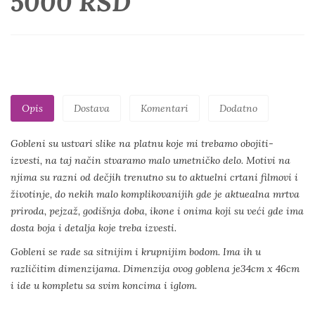
5000 RSD
Opis
Dostava
Komentari
Dodatno
Gobleni su ustvari slike na platnu koje mi trebamo obojiti-
izvesti, na taj način stvaramo malo umetničko delo. Motivi na
njima su razni od dečjih trenutno su to aktuelni crtani filmovi i
životinje, do nekih malo komplikovanijih gde je aktuealna mrtva
priroda, pejzaž, godišnja doba, ikone i onima koji su veći gde ima
dosta boja i detalja koje treba izvesti.
Gobleni se rade sa sitnijim i krupnijim bodom. Ima ih u
različitim dimenzijama. Dimenzija ovog goblena je34cm x 46cm
i ide u kompletu sa svim koncima i iglom.