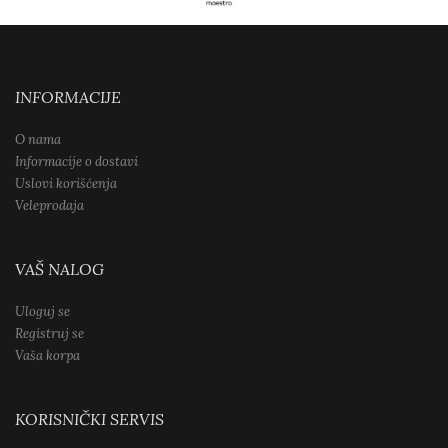
INFORMACIJE
O nama
Informacije o dostavi
Uslovi korišćenja
Veleprodaja
VAŠ NALOG
Uloguj se
Registruj se
Vaša korpa
KORISNIČKI SERVIS