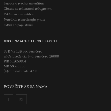
Ugovor o prodaji na daljinu
Obraza za odustanak od ugovora
Reklamacioni zahtev
Pravilnik o korišćenju prava
Odluke o popustima
INFORMACIJE O PRODAVCU
STR VELUR PR, Pančevo
ul.Oslobođenja br.6, Pančevo 26000
PIB 102059854
MB 56596836
Šifra delatnosti: 4751
POVEŽITE SE SA NAMA