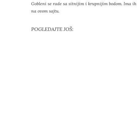
Gobleni se rade sa sitnijim i krupnijim bodom. Ima i
na ovom sajtu.
POGLEDAJTE JOŠ: