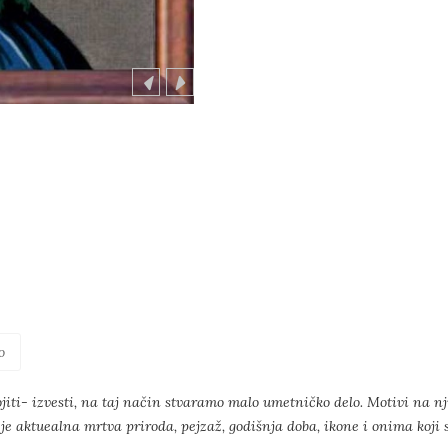
o
jiti- izvesti, na taj način stvaramo malo umetničko delo. Motivi na nj
je aktuealna mrtva priroda, pejzaž, godišnja doba, ikone i onima koji su