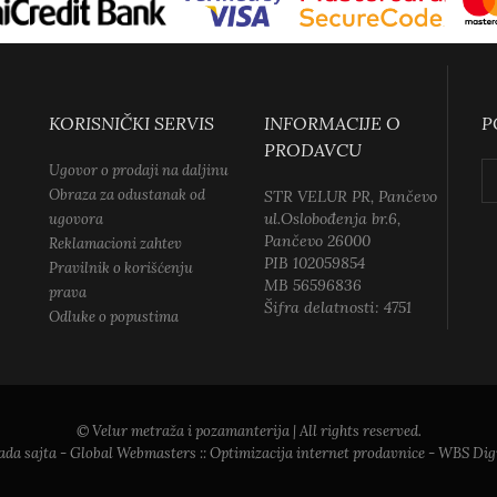
KORISNIČKI SERVIS
INFORMACIJE O
P
PRODAVCU
Ugovor o prodaji na daljinu
Obraza za odustanak od
STR VELUR PR, Pančevo
ul.Oslobođenja br.6,
ugovora
Pančevo 26000
Reklamacioni zahtev
PIB 102059854
Pravilnik o korišćenju
MB 56596836
prava
Šifra delatnosti: 4751
Odluke o popustima
© Velur metraža i pozamanterija | All rights reserved.
ada sajta
- Global Webmasters ::
Optimizacija internet prodavnice
- WBS Digi