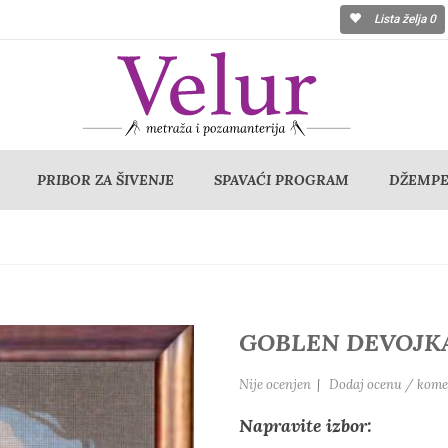
Lista želja
0
PRIBOR ZA ŠIVENJE
SPAVAĆI PROGRAM
DŽEMPER
GOBLEN DEVOJK
Nije ocenjen
|
Dodaj ocenu / kome
Napravite izbor: