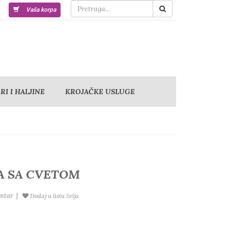
Vaša korpa
I I HALJINE
KROJAČKE USLUGE
A SA CVETOM
ntar
|
Dodaj u listu želja