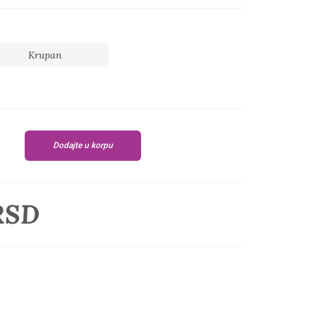
Krupan
Dodajte u korpu
RSD