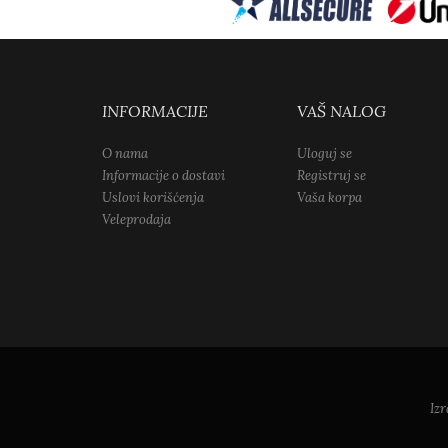
INFORMACIJE
VAŠ NALOG
O nama
Uloguj se
Informacije o dostavi
Registruj se
Uslovi korišćenja
Vaša korpa
Veleprodaja
Izr