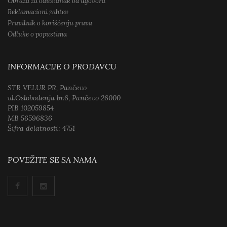
Obraza za odustanak od ugovora
Reklamacioni zahtev
Pravilnik o korišćenju prava
Odluke o popustima
INFORMACIJE O PRODAVCU
STR VELUR PR, Pančevo
ul.Oslobođenja br.6, Pančevo 26000
PIB 102059854
MB 56596836
Šifra delatnosti: 4751
POVEŽITE SE SA NAMA