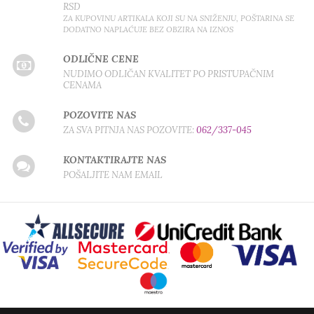
RSD
ZA KUPOVINU ARTIKALA KOJI SU NA SNIŽENJU, POŠTARINA SE
DODATNO NAPLAĆUJE BEZ OBZIRA NA IZNOS
ODLIČNE CENE
NUDIMO ODLIČAN KVALITET PO PRISTUPAČNIM
CENAMA
POZOVITE NAS
ZA SVA PITNJA NAS POZOVITE:
062/337-045
KONTAKTIRAJTE NAS
POŠALJITE NAM EMAIL