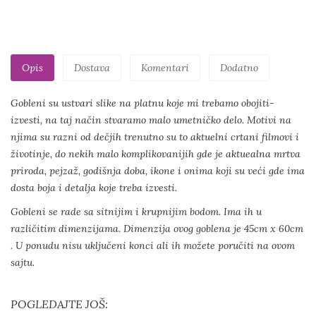
Opis
Dostava
Komentari
Dodatno
Gobleni su ustvari slike na platnu koje mi trebamo obojiti-
izvesti, na taj način stvaramo malo umetničko delo. Motivi na
njima su razni od dečjih trenutno su to aktuelni crtani filmovi i
životinje, do nekih malo komplikovanijih gde je aktuealna mrtva
priroda, pejzaž, godišnja doba, ikone i onima koji su veći gde ima
dosta boja i detalja koje treba izvesti.
Gobleni se rade sa sitnijim i krupnijim bodom. Ima ih u
različitim dimenzijama. Dimenzija ovog goblena je 45cm x 60cm
. U ponudu nisu uključeni konci ali ih možete poručiti na ovom
sajtu.
POGLEDAJTE JOŠ: