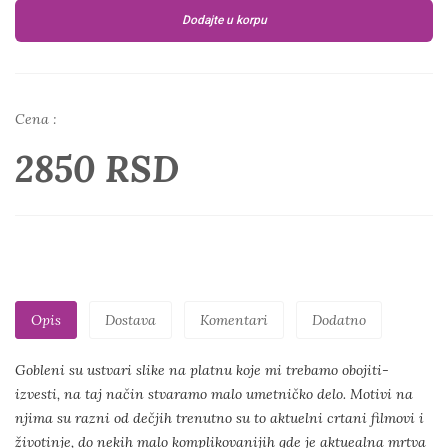
Dodajte u korpu
Cena :
2850 RSD
Opis
Dostava
Komentari
Dodatno
Gobleni su ustvari slike na platnu koje mi trebamo obojiti-
izvesti, na taj način stvaramo malo umetničko delo. Motivi na
njima su razni od dečjih trenutno su to aktuelni crtani filmovi i
životinje, do nekih malo komplikovanijih gde je aktuealna mrtva