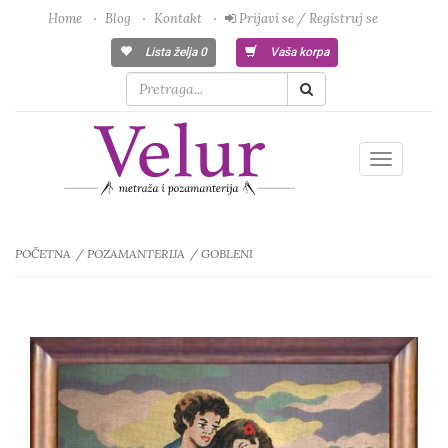
Home
Blog
Kontakt
Prijavi se / Registruj se
Lista želja
0
Vaša korpa
Toggle
navigatio
POČETNA
POZAMANTERIJA
GOBLENI