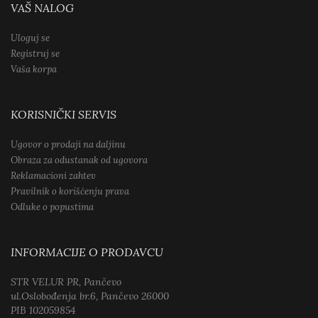
VAŠ NALOG
Uloguj se
Registruj se
Vaša korpa
KORISNIČKI SERVIS
Ugovor o prodaji na daljinu
Obraza za odustanak od ugovora
Reklamacioni zahtev
Pravilnik o korišćenju prava
Odluke o popustima
INFORMACIJE O PRODAVCU
STR VELUR PR, Pančevo
ul.Oslobođenja br.6, Pančevo 26000
PIB 102059854