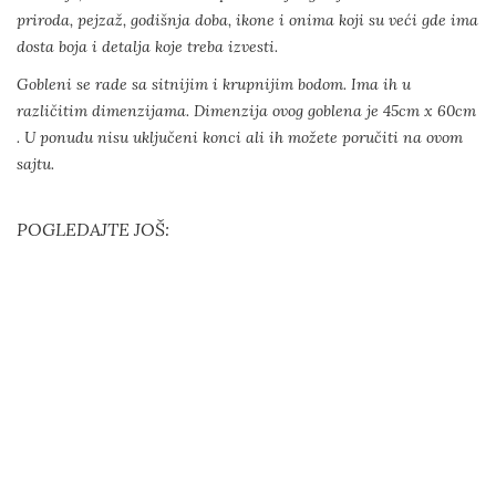
priroda, pejzaž, godišnja doba, ikone i onima koji su veći gde ima
dosta boja i detalja koje treba izvesti.
Gobleni se rade sa sitnijim i krupnijim bodom. Ima ih u
različitim dimenzijama. Dimenzija ovog goblena je 45cm x 60cm
. U ponudu nisu uključeni konci ali ih možete poručiti na ovom
sajtu.
POGLEDAJTE JOŠ: