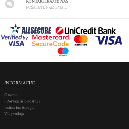
KONTAKTIRAJTE NAS
POŠALJITE NAM EMAIL
INFORMACIJE
O nama
Informacije o dostavi
Uslovi korišćenja
Veleprodaja