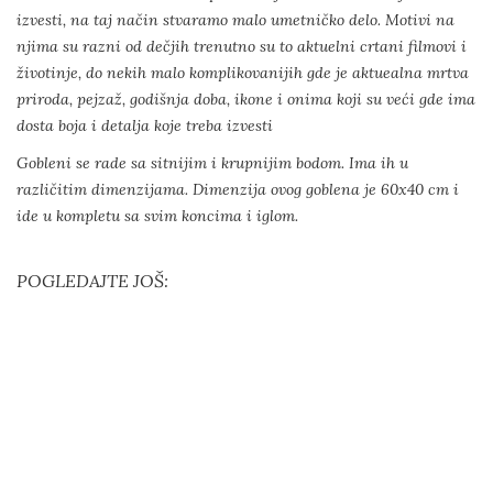
izvesti, na taj način stvaramo malo umetničko delo. Motivi na
njima su razni od dečjih trenutno su to aktuelni crtani filmovi i
životinje, do nekih malo komplikovanijih gde je aktuealna mrtva
priroda, pejzaž, godišnja doba, ikone i onima koji su veći gde ima
dosta boja i detalja koje treba izvesti
Gobleni se rade sa sitnijim i krupnijim bodom. Ima ih u
različitim dimenzijama. Dimenzija ovog goblena je 60x40 cm i
ide u kompletu sa svim koncima i iglom.
POGLEDAJTE JOŠ: