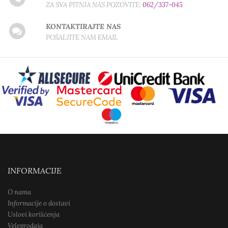
ZA SVA PITNJA NAS POZOVITE:
062/337-045
KONTAKTIRAJTE NAS
POŠALJITE NAM EMAIL
INFORMACIJE
O nama
Informacije o dostavi
Uslovi korišćenja
Veleprodaja