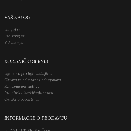
VAŠ NALOG
Uloguj se
Registruj se
Vaša korpa
KORISNIČKI SERVIS
Ugovor o prodaji na daljinu
Obraza za odustanak od ugovora
Reklamacioni zahtev
Pravilnik o korišćenju prava
Odluke o popustima
INFORMACIJE O PRODAVCU
STR VELUR PR, Pančevo