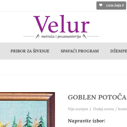
Lista želja
0
PRIBOR ZA ŠIVENJE
SPAVAĆI PROGRAM
DŽEMPER
GOBLEN POTOČA
Nije ocenjen
|
Dodaj ocenu / kome
Napravite izbor: