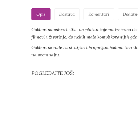
Opis
Dostava
Komentari
Dodatn
Gobleni su ustvari slike na platnu koje mi trebamo obo
filmovi i životinje, do nekih malo komplikovanijih gde 
Gobleni se rade sa sitnijim i krupnijim bodom. Ima i
na ovom sajtu.
POGLEDAJTE JOŠ: