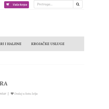
Vaša korpa
I I HALJINE
KROJAČKE USLUGE
RA
ntar
|
Dodaj u listu želja