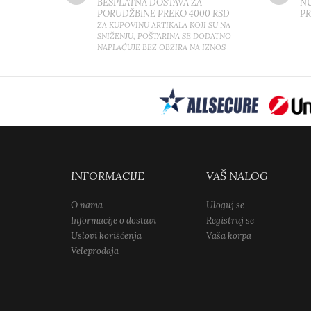
BESPLATNA DOSTAVA ZA
NU
PORUDŽBINE PREKO 4000 RSD
P
ZA KUPOVINU ARTIKALA KOJI SU NA
SNIŽENJU, POŠTARINA SE DODATNO
NAPLAĆUJE BEZ OBZIRA NA IZNOS
INFORMACIJE
VAŠ NALOG
O nama
Uloguj se
Informacije o dostavi
Registruj se
Uslovi korišćenja
Vaša korpa
Veleprodaja