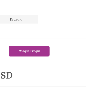
Krupan
Dodajte u korpu
RSD