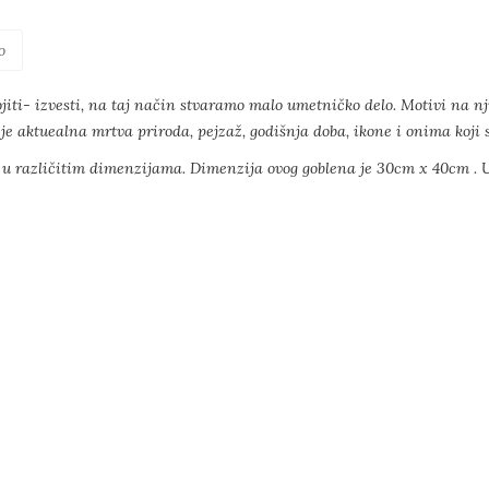
o
jiti- izvesti, na taj način stvaramo malo umetničko delo. Motivi na nj
je aktuealna mrtva priroda, pejzaž, godišnja doba, ikone i onima koji su
h u različitim dimenzijama. Dimenzija ovog goblena je 30cm x 40cm . U