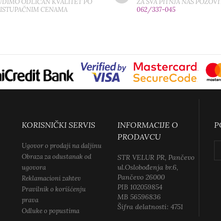
DIMO ODLIČAN KVALITET PO
ZA SVA PITNJA NAS POZOVI
RISTUPAČNIM CENAMA
062/337-045
KORISNIČKI SERVIS
INFORMACIJE O
P
PRODAVCU
Ugovor o prodaji na daljinu
Obraza za odustanak od
STR VELUR PR, Pančevo
ul.Oslobođenja br.6,
ugovora
Pančevo 26000
Reklamacioni zahtev
PIB 102059854
Pravilnik o korišćenju
MB 56596836
prava
Šifra delatnosti: 4751
Odluke o popustima