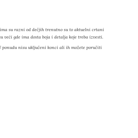
ima su razni od dečjih trenutno su to aktuelni crtani
 veći gde ima dosta boja i detalja koje treba izvesti.
 ponudu nisu uključeni konci ali ih možete poručiti