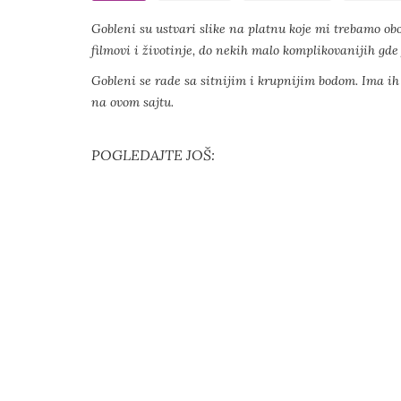
Gobleni su ustvari slike na platnu koje mi trebamo obo
filmovi i životinje, do nekih malo komplikovanijih gde 
Gobleni se rade sa sitnijim i krupnijim bodom. Ima i
na ovom sajtu.
POGLEDAJTE JOŠ: