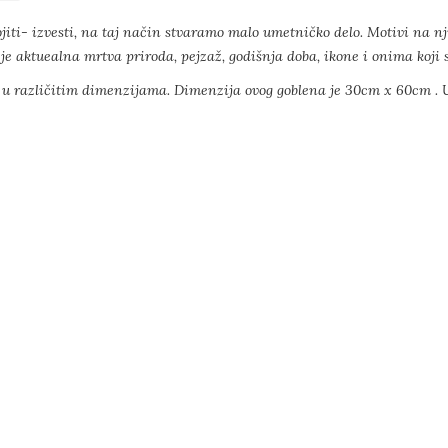
jiti- izvesti, na taj način stvaramo malo umetničko delo. Motivi na nj
je aktuealna mrtva priroda, pejzaž, godišnja doba, ikone i onima koji su
h u različitim dimenzijama. Dimenzija ovog goblena je 30cm x 60cm . U