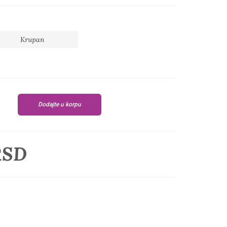
Krupan
Dodajte u korpu
RSD