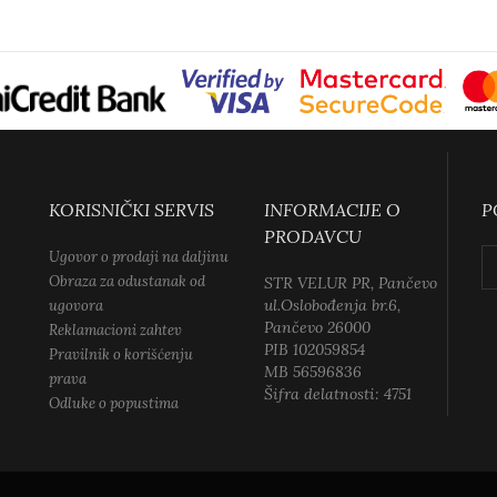
KORISNIČKI SERVIS
INFORMACIJE O
P
PRODAVCU
Ugovor o prodaji na daljinu
Obraza za odustanak od
STR VELUR PR, Pančevo
ul.Oslobođenja br.6,
ugovora
Pančevo 26000
Reklamacioni zahtev
PIB 102059854
Pravilnik o korišćenju
MB 56596836
prava
Šifra delatnosti: 4751
Odluke o popustima