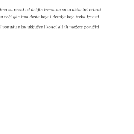
ima su razni od dečjih trenutno su to aktuelni crtani
 veći gde ima dosta boja i detalja koje treba izvesti.
 ponudu nisu uključeni konci ali ih možete poručiti