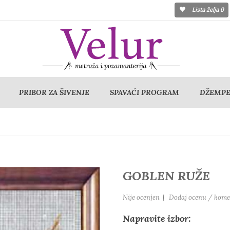
Lista želja
0
PRIBOR ZA ŠIVENJE
SPAVAĆI PROGRAM
DŽEMPER
GOBLEN RUŽE
Nije ocenjen
|
Dodaj ocenu / kome
Napravite izbor: