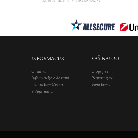
NAPLAĆUJE BEZ OBZIRA NA IZNOS
INFORMACIJE
VAŠ NALOG
O nama
Uloguj se
Informacije o dostavi
Registruj se
Uslovi korišćenja
Vaša korpa
Veleprodaja