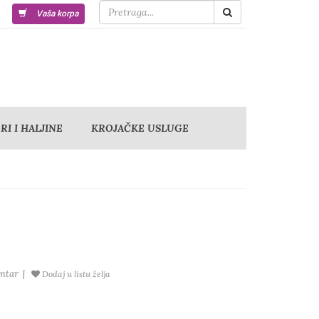
Vaša korpa
I I HALJINE
KROJAČKE USLUGE
ntar
|
Dodaj u listu želja