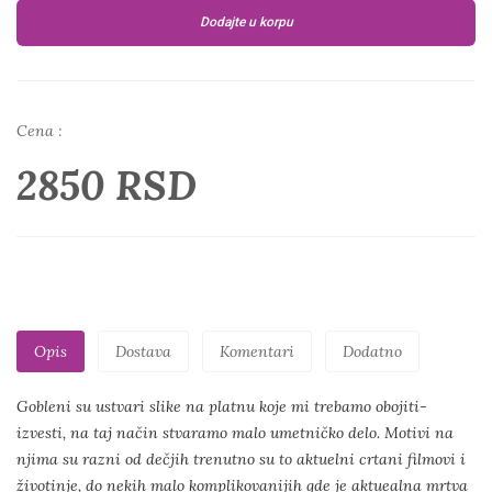
Dodajte u korpu
Cena :
2850 RSD
Opis
Dostava
Komentari
Dodatno
Gobleni su ustvari slike na platnu koje mi trebamo obojiti-
izvesti, na taj način stvaramo malo umetničko delo. Motivi na
njima su razni od dečjih trenutno su to aktuelni crtani filmovi i
životinje, do nekih malo komplikovanijih gde je aktuealna mrtva