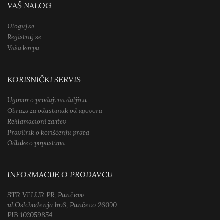
VAŠ NALOG
Uloguj se
Registruj se
Vaša korpa
KORISNIČKI SERVIS
Ugovor o prodaji na daljinu
Obraza za odustanak od ugovora
Reklamacioni zahtev
Pravilnik o korišćenju prava
Odluke o popustima
INFORMACIJE O PRODAVCU
STR VELUR PR, Pančevo
ul.Oslobođenja br.6, Pančevo 26000
PIB 102059854