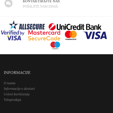
KONTAKTIRAJTE NAS
POŠALJITE NAM EMAIL
INFORMACIJE
O nama
Informacije o dostavi
Uslovi korišćenja
Veleprodaja