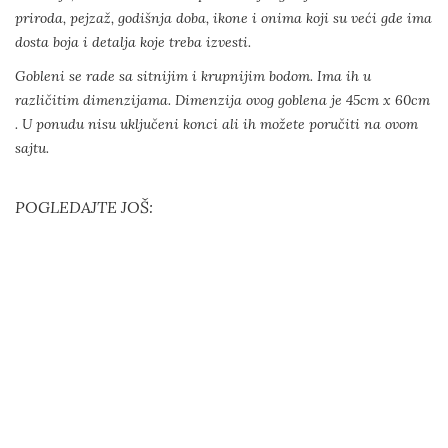
priroda, pejzaž, godišnja doba, ikone i onima koji su veći gde ima
dosta boja i detalja koje treba izvesti.
Gobleni se rade sa sitnijim i krupnijim bodom. Ima ih u
različitim dimenzijama. Dimenzija ovog goblena je 45cm x 60cm
. U ponudu nisu uključeni konci ali ih možete poručiti na ovom
sajtu.
POGLEDAJTE JOŠ: