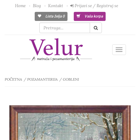
Home
Blog
Kontakt
Prijavi se / Registruj se
Lista želja
0
Vaša korpa
Toggle
navigatio
POČETNA
POZAMANTERIJA
GOBLENI