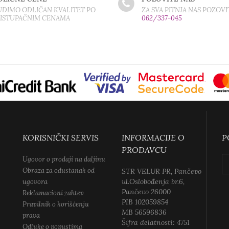
DIMO ODLIČAN KVALITET PO
ZA SVA PITNJA NAS POZOVI
RISTUPAČNIM CENAMA
062/337-045
KORISNIČKI SERVIS
INFORMACIJE O
P
PRODAVCU
Ugovor o prodaji na daljinu
Obraza za odustanak od
STR VELUR PR, Pančevo
ul.Oslobođenja br.6,
ugovora
Pančevo 26000
Reklamacioni zahtev
PIB 102059854
Pravilnik o korišćenju
MB 56596836
prava
Šifra delatnosti: 4751
Odluke o popustima