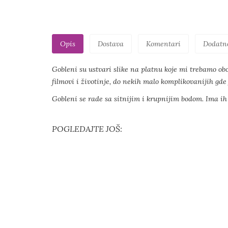
Opis
Dostava
Komentari
Dodatn
Gobleni su ustvari slike na platnu koje mi trebamo obo
filmovi i životinje, do nekih malo komplikovanijih gde 
Gobleni se rade sa sitnijim i krupnijim bodom. Ima i
POGLEDAJTE JOŠ: