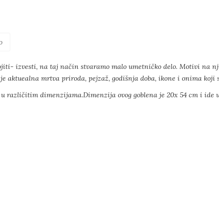
o
jiti- izvesti, na taj način stvaramo malo umetničko delo. Motivi na nj
je aktuealna mrtva priroda, pejzaž, godišnja doba, ikone i onima koji su
h u različitim dimenzijama.Dimenzija ovog goblena je 20x 54 cm i ide 