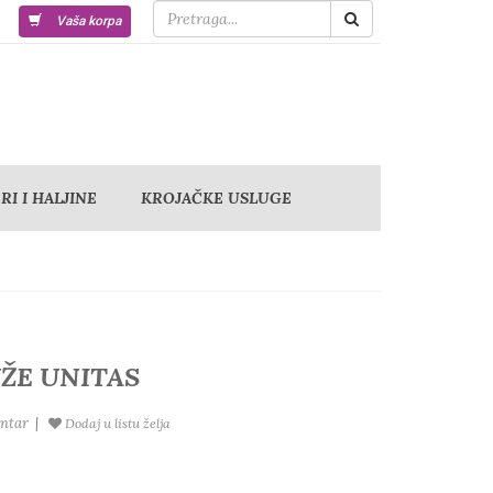
Vaša korpa
I I HALJINE
KROJAČKE USLUGE
ŽE UNITAS
ntar
|
Dodaj u listu želja