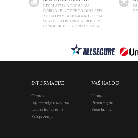
BESPLATNA DOSTAVA ZA
NU
PORUDŽBINE PREKO 4000 RSD
P
ZA KUPOVINU ARTIKALA KOJI SU NA
SNIŽENJU, POŠTARINA SE DODATNO
NAPLAĆUJE BEZ OBZIRA NA IZNOS
INFORMACIJE
VAŠ NALOG
O nama
Uloguj se
Informacije o dostavi
Registruj se
Uslovi korišćenja
Vaša korpa
Veleprodaja