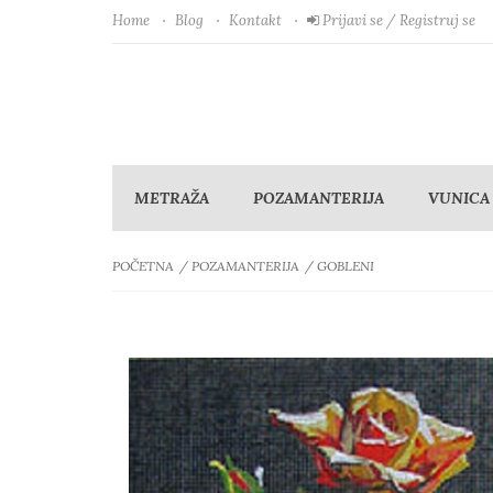
Home
Blog
Kontakt
Prijavi se / Registruj se
METRAŽA
POZAMANTERIJA
VUNICA
POČETNA
POZAMANTERIJA
GOBLENI