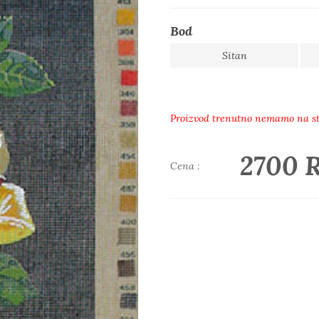
Bod
Sitan
Proizvod trenutno nemamo na s
2700 
Cena :