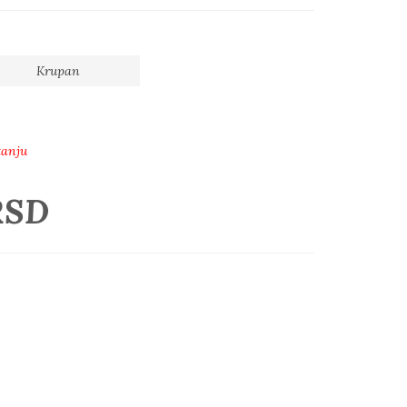
Krupan
tanju
RSD