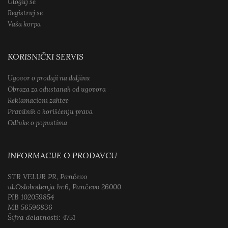
Uloguj se
Registruj se
Vaša korpa
KORISNIČKI SERVIS
Ugovor o prodaji na daljinu
Obraza za odustanak od ugovora
Reklamacioni zahtev
Pravilnik o korišćenju prava
Odluke o popustima
INFORMACIJE O PRODAVCU
STR VELUR PR, Pančevo
ul.Oslobođenja br.6, Pančevo 26000
PIB 102059854
MB 56596836
Šifra delatnosti: 4751