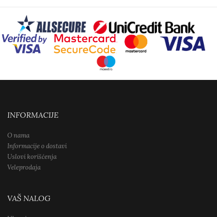
INFORMACIJE
O nama
Informacije o dostavi
Uslovi korišćenja
Veleprodaja
VAŠ NALOG