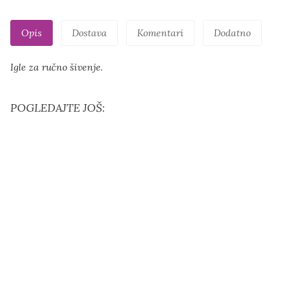
Opis
Dostava
Komentari
Dodatno
Igle za ručno šivenje.
POGLEDAJTE JOŠ: