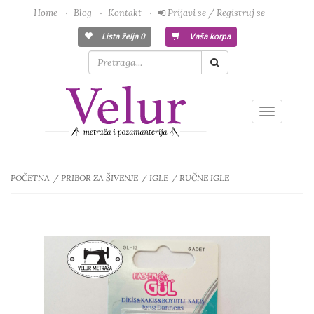
Home
Blog
Kontakt
Prijavi se / Registruj se
Lista želja
0
Vaša korpa
Toggle
navigatio
POČETNA
PRIBOR ZA ŠIVENJE
IGLE
RUČNE IGLE