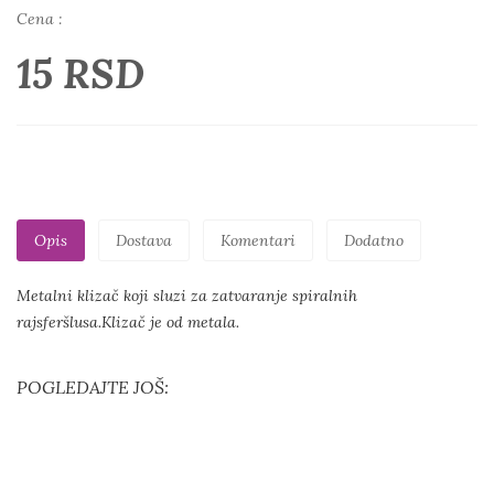
Cena :
15 RSD
Opis
Dostava
Komentari
Dodatno
Metalni klizač koji sluzi za zatvaranje spiralnih
rajsferšlusa.Klizač je od metala.
POGLEDAJTE JOŠ: