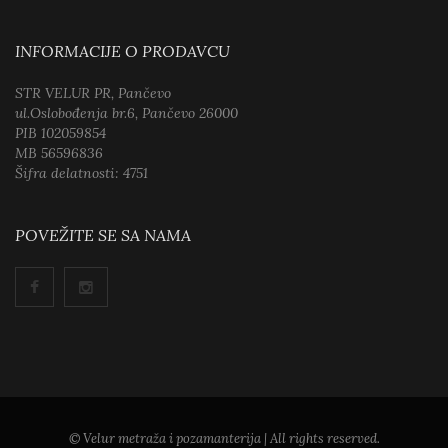
INFORMACIJE O PRODAVCU
STR VELUR PR, Pančevo
ul.Oslobođenja br.6, Pančevo 26000
PIB 102059854
MB 56596836
Šifra delatnosti: 4751
POVEŽITE SE SA NAMA
© Velur metraža i pozamanterija | All rights reserved.