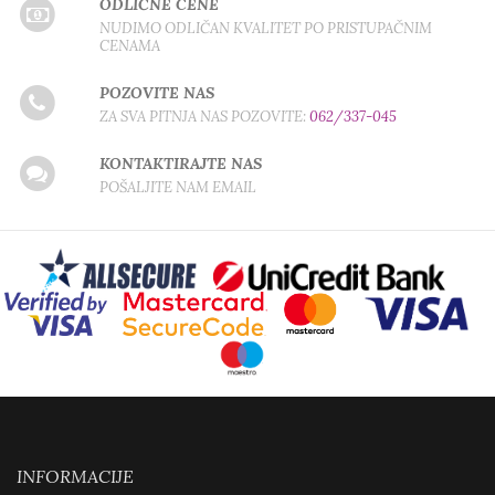
ODLIČNE CENE
NUDIMO ODLIČAN KVALITET PO PRISTUPAČNIM
CENAMA
POZOVITE NAS
ZA SVA PITNJA NAS POZOVITE:
062/337-045
KONTAKTIRAJTE NAS
POŠALJITE NAM EMAIL
INFORMACIJE