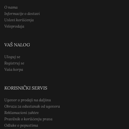
O nama
Informacije o dostavi
Uslovi korišćenja
Veleprodaja
VAŠ NALOG
Uloguj se
Registruj se
Vaša korpa
KORISNIČKI SERVIS
Ugovor o prodaji na daljinu
Obraza za odustanak od ugovora
Reklamacioni zahtev
Pravilnik o korišćenju prava
Odluke o popustima