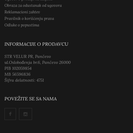
Obraza za odustanak od ugovora
Reklamacioni zahtev
Pravilnik o korišćenju prava
Odluke o popustima
INFORMACIJE O PRODAVCU
STR VELUR PR, Pančevo
ul.Oslobođenja br.6, Pančevo 26000
PIB 102059854
MB 56596836
Šifra delatnosti: 4751
POVEŽITE SE SA NAMA