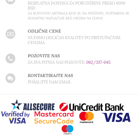
BESPLATNA DOSTAVA ZA PORUDŽBINE PREKO 4000
RSD
ZA KUPOVINU ARTIKALA KOJI SU NA SNIŽENJU, POŠTARINA SE
DODATNO NAPLAĆUJE BEZ OBZIRA NA IZNOS
ODLIČNE CENE
NUDIMO ODLIČAN KVALITET PO PRISTUPAČNIM
CENAMA
POZOVITE NAS
ZA SVA PITNJA NAS POZOVITE:
062/337-045
KONTAKTIRAJTE NAS
POŠALJITE NAM EMAIL