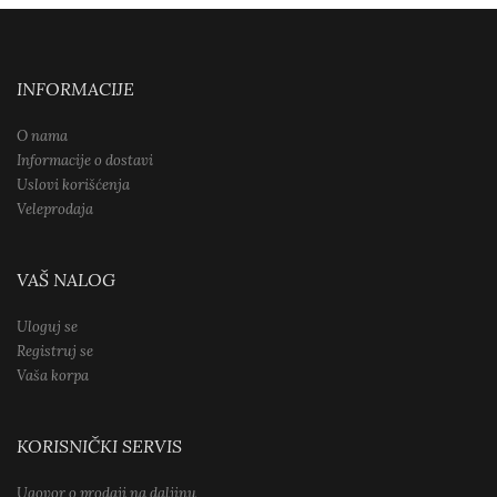
INFORMACIJE
O nama
Informacije o dostavi
Uslovi korišćenja
Veleprodaja
VAŠ NALOG
Uloguj se
Registruj se
Vaša korpa
KORISNIČKI SERVIS
Ugovor o prodaji na daljinu