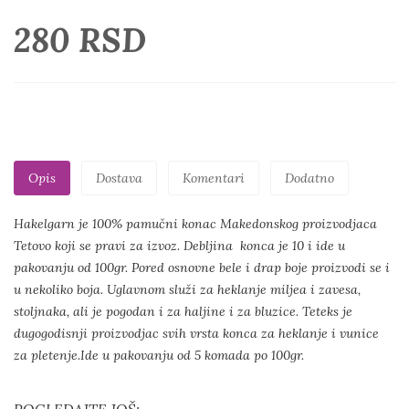
280 RSD
Opis
Dostava
Komentari
Dodatno
Hakelgarn je 100% pamučni konac Makedonskog proizvodjaca
Tetovo koji se pravi za izvoz. Debljina konca je 10 i ide u
pakovanju od 100gr. Pored osnovne bele i drap boje proizvodi se i
u nekoliko boja. Uglavnom služi za heklanje miljea i zavesa,
stoljnaka, ali je pogodan i za haljine i za bluzice. Teteks je
dugogodisnji proizvodjac svih vrsta konca za heklanje i vunice
za pletenje.Ide u pakovanju od 5 komada po 100gr.
POGLEDAJTE JOŠ: