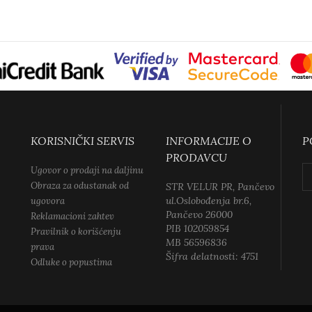
KORISNIČKI SERVIS
INFORMACIJE O
P
PRODAVCU
Ugovor o prodaji na daljinu
Obraza za odustanak od
STR VELUR PR, Pančevo
ul.Oslobođenja br.6,
ugovora
Pančevo 26000
Reklamacioni zahtev
PIB 102059854
Pravilnik o korišćenju
MB 56596836
prava
Šifra delatnosti: 4751
Odluke o popustima