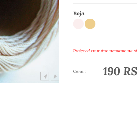
Boja
Proizvod trenutno nemamo na s
190 R
Cena :