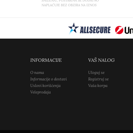
SNIŽENJU, POŠTARINA SE DODATNO
NAPLAĆUJE BEZ OBZIRA NA IZNOS
INFORMACIJE
VAŠ NALOG
O nama
Uloguj se
Informacije o dostavi
Registruj se
Uslovi korišćenja
Vaša korpa
Veleprodaja