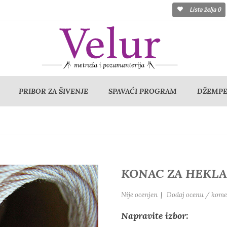
Lista želja
0
PRIBOR ZA ŠIVENJE
SPAVAĆI PROGRAM
DŽEMPER
KONAC ZA HEKLAN
Nije ocenjen
|
Dodaj ocenu / kome
Napravite izbor: