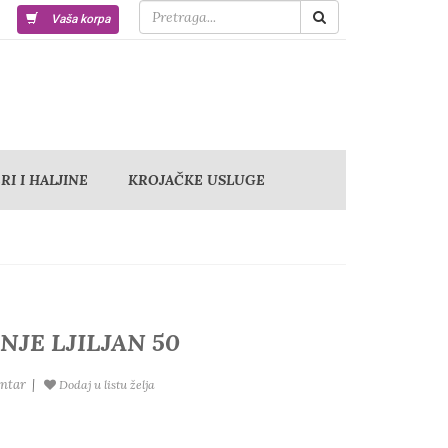
Vaša korpa
I I HALJINE
KROJAČKE USLUGE
JE LJILJAN 50
ntar
|
Dodaj u listu želja