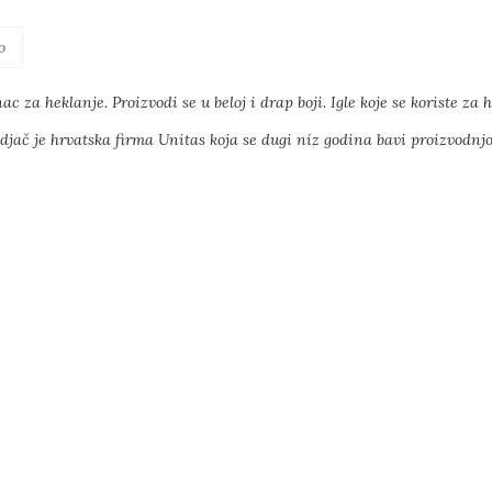
o
c za heklanje. Proizvodi se u beloj i drap boji. Igle koje se koriste za h
djač je hrvatska firma Unitas koja se dugi niz godina bavi proizvodnj