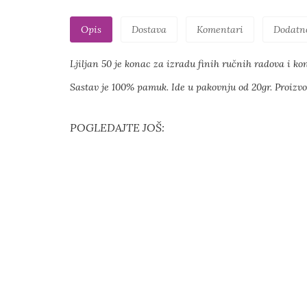
Opis
Dostava
Komentari
Dodatn
Ljiljan 50 je konac za izradu finih ručnih radova i kona
Sastav je 100% pamuk. Ide u pakovnju od 20gr. Proizvo
POGLEDAJTE JOŠ: