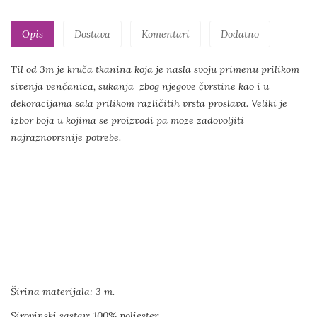
Opis
Dostava
Komentari
Dodatno
Til od 3m je kruča tkanina koja je nasla svoju primenu prilikom
sivenja venčanica, sukanja zbog njegove čvrstine kao i u
dekoracijama sala prilikom različitih vrsta proslava. Veliki je
izbor boja u kojima se proizvodi pa moze zadovoljiti
najraznovrsnije potrebe.
Širina materijala: 3 m.
Sirovinski sastav: 100% poliester.