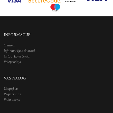
INFORMACIJE
O nama
Informacije o dostavi
Uslovi korišćenja
Veleprodaja
VAŠ NALOG
Uloguj se
Registruj se
Vaša korpa