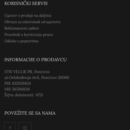
KORISNIČKI SERVIS
Ugovor o prodaji na daljinu
Obraza za odustanak od ugovora
Reklamacioni zahtev
Pravilnik o korišćenju prava
Odluke o popustima
INFORMACIJE O PRODAVCU
STR VELUR PR, Pančevo
ul.Oslobođenja br.6, Pančevo 26000
PIB 102059854
MB 56596836
Šifra delatnosti: 4751
POVEŽITE SE SA NAMA