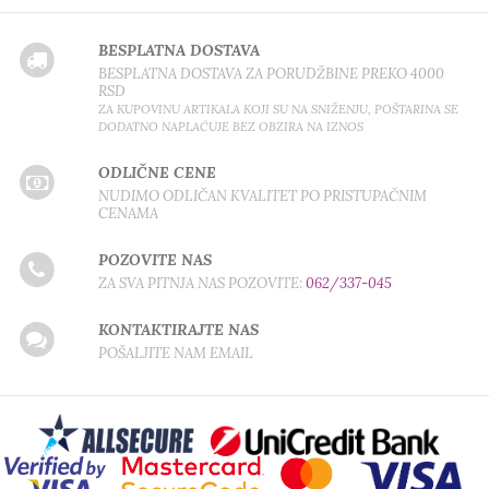
BESPLATNA DOSTAVA
BESPLATNA DOSTAVA ZA PORUDŽBINE PREKO 4000
RSD
ZA KUPOVINU ARTIKALA KOJI SU NA SNIŽENJU, POŠTARINA SE
DODATNO NAPLAĆUJE BEZ OBZIRA NA IZNOS
ODLIČNE CENE
NUDIMO ODLIČAN KVALITET PO PRISTUPAČNIM
CENAMA
POZOVITE NAS
ZA SVA PITNJA NAS POZOVITE:
062/337-045
KONTAKTIRAJTE NAS
POŠALJITE NAM EMAIL