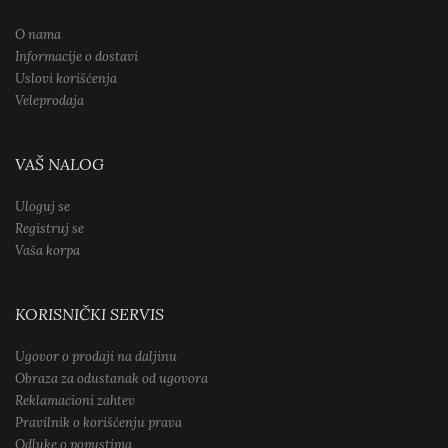
O nama
Informacije o dostavi
Uslovi korišćenja
Veleprodaja
VAŠ NALOG
Uloguj se
Registruj se
Vaša korpa
KORISNIČKI SERVIS
Ugovor o prodaji na daljinu
Obraza za odustanak od ugovora
Reklamacioni zahtev
Pravilnik o korišćenju prava
Odluke o popustima