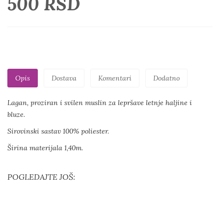
500 RSD
Opis
Dostava
Komentari
Dodatno
Lagan, proziran i svilen muslin za lepršave letnje haljine i
bluze.
Sirovinski sastav 100% poliester.
Širina materijala 1,40m.
POGLEDAJTE JOŠ: