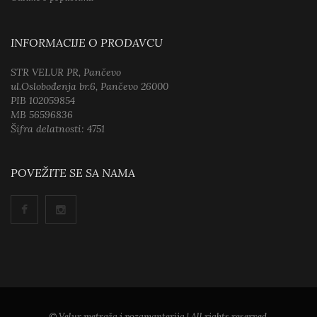
INFORMACIJE O PRODAVCU
STR VELUR PR, Pančevo
ul.Oslobođenja br.6, Pančevo 26000
PIB 102059854
MB 56596836
Šifra delatnosti: 4751
POVEŽITE SE SA NAMA
© Velur metraža i pozamanterija | All rights reserved.