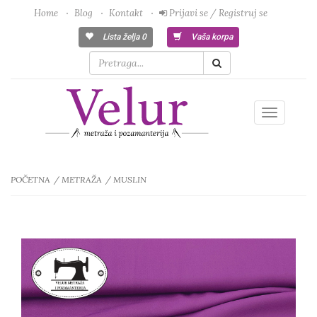
Home
Blog
Kontakt
Prijavi se / Registruj se
Lista želja
0
Vaša korpa
Toggle
navigatio
POČETNA
METRAŽA
MUSLIN