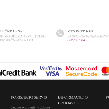
DLIČNE CENE
POZOVITE NAS
DIMO ODLIČAN KVALITET PO
ZA SVA PITNJA NAS POZOVI
RISTUPAČNIM CENAMA
062/337-045
KORISNIČKI SERVIS
INFORMACIJE O
P
PRODAVCU
Ugovor o prodaji na daljinu