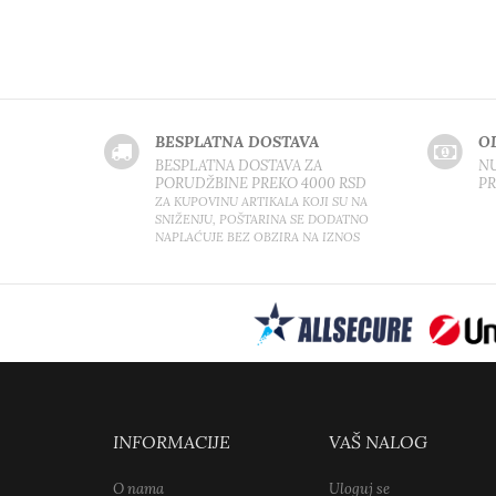
BESPLATNA DOSTAVA
O
BESPLATNA DOSTAVA ZA
NU
PORUDŽBINE PREKO 4000 RSD
P
ZA KUPOVINU ARTIKALA KOJI SU NA
SNIŽENJU, POŠTARINA SE DODATNO
NAPLAĆUJE BEZ OBZIRA NA IZNOS
INFORMACIJE
VAŠ NALOG
O nama
Uloguj se