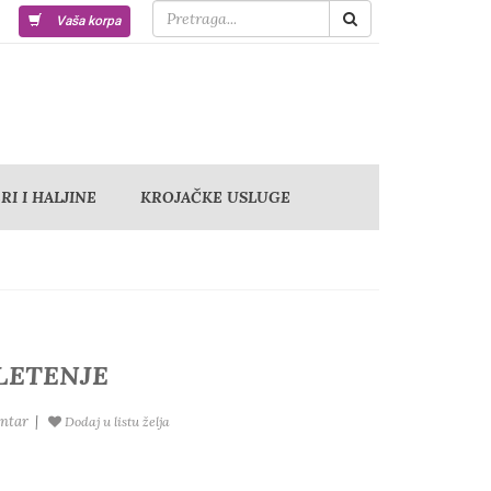
Vaša korpa
I I HALJINE
KROJAČKE USLUGE
PLETENJE
ntar
|
Dodaj u listu želja