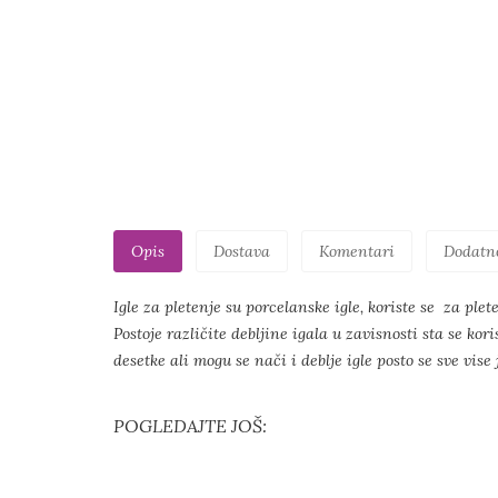
Opis
Dostava
Komentari
Dodatn
Igle za pletenje su porcelanske igle, koriste se za pl
Postoje različite debljine igala u zavisnosti sta se ko
desetke ali mogu se nači i deblje igle posto se sve vise
POGLEDAJTE JOŠ: