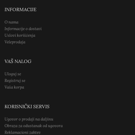
INFORMACIJE
O nama
Informacije o dostavi
Uslovi korišćenja
Veleprodaja
VAŠ NALOG
Uloguj se
Registruj se
Vaša korpa
KORISNIČKI SERVIS
Ugovor o prodaji na daljinu
Obraza za odustanak od ugovora
Reklamacioni zahtev