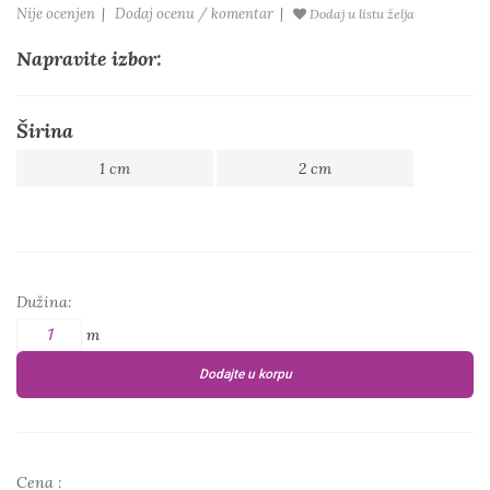
Nije ocenjen
|
Dodaj ocenu / komentar
|
Dodaj u listu želja
Napravite izbor:
Širina
1 cm
2 cm
Dužina:
m
Dodajte u korpu
Cena :