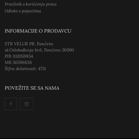
Pravilnik o korišćenju prava
Odluke o popustima
INFORMACIJE O PRODAVCU
STR VELUR PR, Pančevo
ul.Oslobođenja br.6, Pančevo 26000
PIB 102059854
MB 56596836
Šifra delatnosti: 4751
POVEŽITE SE SA NAMA