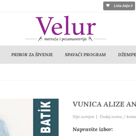
Lista želja
0
PRIBOR ZA ŠIVENJE
SPAVAĆI PROGRAM
DŽEMPER
VUNICA ALIZE A
Nije ocenjen
|
Dodaj ocenu / kome
Napravite izbor: