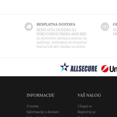
BESPLATNA DOSTAVA
O
BESPLATNA DOSTAVA ZA
NU
PORUDŽBINE PREKO 4000 RSD
P
ZA KUPOVINU ARTIKALA KOJI SU NA
SNIŽENJU, POŠTARINA SE DODATNO
NAPLAĆUJE BEZ OBZIRA NA IZNOS
INFORMACIJE
VAŠ NALOG
O nama
Uloguj se
Informacije o dostavi
Registruj se