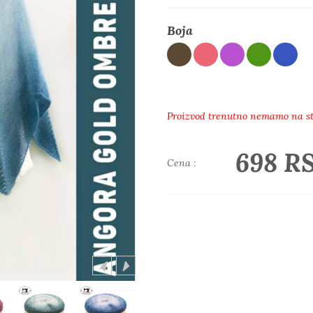
Boja
Proizvod trenutno nemamo na s
698 R
Cena :