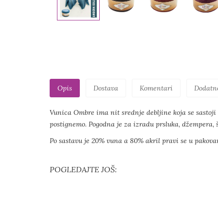
Opis
Dostava
Komentari
Dodatn
Vunica Ombre ima nit srednje debljine koja se sastoji i
postignemo. Pogodna je za izradu prsluka, džempera, ša
Po sastavu je 20% vuna a 80% akril pravi se u pakovan
POGLEDAJTE JOŠ: