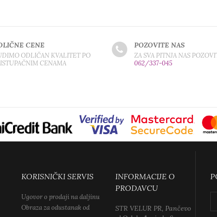
DLIČNE CENE
POZOVITE NAS
DIMO ODLIČAN KVALITET PO
ZA SVA PITNJA NAS POZOVI
RISTUPAČNIM CENAMA
062/337-045
KORISNIČKI SERVIS
INFORMACIJE O
P
PRODAVCU
Ugovor o prodaji na daljinu
Obraza za odustanak od
STR VELUR PR, Pančevo