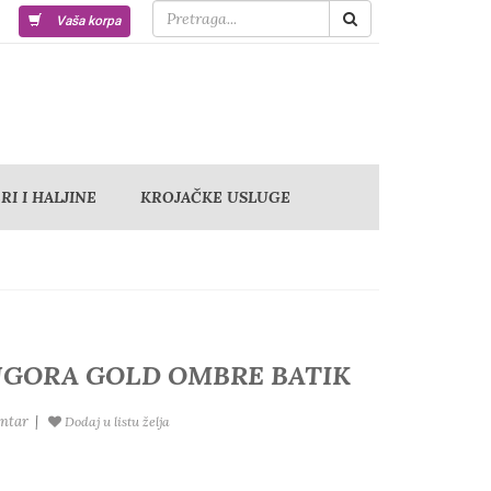
Vaša korpa
I I HALJINE
KROJAČKE USLUGE
NGORA GOLD OMBRE BATIK
ntar
|
Dodaj u listu želja