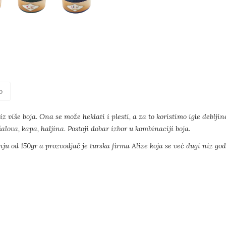
o
z više boja. Ona se može heklati i plesti, a za to koristimo igle debljin
lova, kapa, haljina. Postoji dobar izbor u kombinaciji boja.
ju od 150gr a prozvodjač je turska firma Alize koja se već dugi niz go