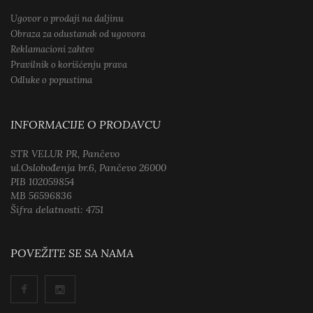
Ugovor o prodaji na daljinu
Obraza za odustanak od ugovora
Reklamacioni zahtev
Pravilnik o korišćenju prava
Odluke o popustima
INFORMACIJE O PRODAVCU
STR VELUR PR, Pančevo
ul.Oslobođenja br.6, Pančevo 26000
PIB 102059854
MB 56596836
Šifra delatnosti: 4751
POVEŽITE SE SA NAMA