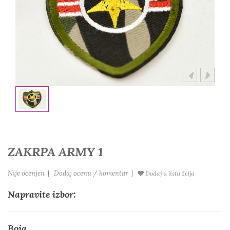
ZAKRPA ARMY 1
Nije ocenjen
|
Dodaj ocenu / komentar
|
Dodaj u listu želja
Napravite izbor:
Boja