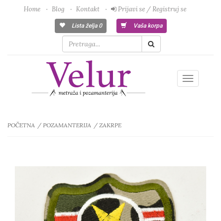
Home
Blog
Kontakt
Prijavi se / Registruj se
Lista želja
0
Vaša korpa
Toggle
navigatio
POČETNA
POZAMANTERIJA
ZAKRPE