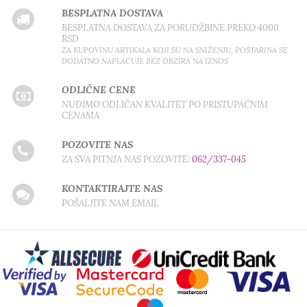
BESPLATNA DOSTAVA
BESPLATNA DOSTAVA ZA PORUDŽBINE PREKO 4000
RSD
ZA KUPOVINU ARTIKALA KOJI SU NA SNIŽENJU, POŠTARINA SE
DODATNO NAPLAĆUJE BEZ OBZIRA NA IZNOS
ODLIČNE CENE
NUDIMO ODLIČAN KVALITET PO PRISTUPAČNIM
CENAMA
POZOVITE NAS
ZA SVA PITNJA NAS POZOVITE:
062/337-045
KONTAKTIRAJTE NAS
POŠALJITE NAM EMAIL