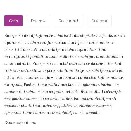
Opis
Dostava
Komentari
Dodatno
Zakrpe su detalj koji možete koristiti da ulepšate svoje aksesoare
i garderobu. Zakrpe za farmerice i zakrpe za torbe možete
koristiti i ako želite da sakrijete neke nepravilnosti na
materijalu. U ponudi imamo veliki izbor zakrpa sa motivima za
decu i odrasle. Zakrpe su nezaobilazan deo svakodnevnice kad
trebamo nešto što smo pocepali da prekrijemo, sakrijemo. Mogu
biti muške, ženske, dečje - u zavisnosti od motiva koji se nalaze
na njima. Postoje i one za laktove koje se uglavnom koriste za
džempere i jakne a one se prave od kože ili tekstila. Poslednjih
par godina zakrpe su se nametnule i kao modni detalj pa ih
možemo videti i na torbama, patikama. Namena zakrpa je
ogromna, i one su neizostavni detalj su svetu mode.
Dimenzije: 6 cm.