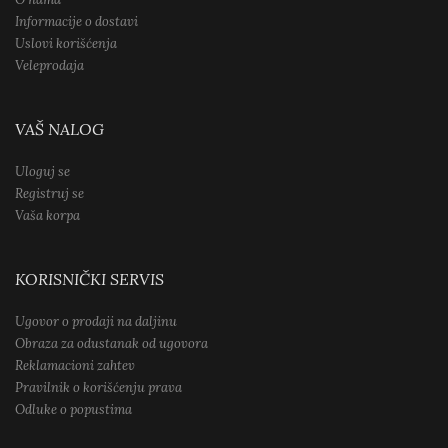
Informacije o dostavi
Uslovi korišćenja
Veleprodaja
VAŠ NALOG
Uloguj se
Registruj se
Vaša korpa
KORISNIČKI SERVIS
Ugovor o prodaji na daljinu
Obraza za odustanak od ugovora
Reklamacioni zahtev
Pravilnik o korišćenju prava
Odluke o popustima