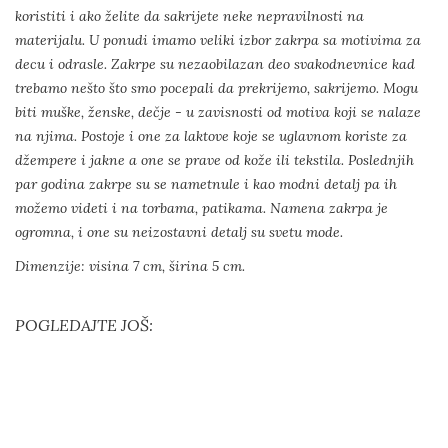
koristiti i ako želite da sakrijete neke nepravilnosti na
materijalu. U ponudi imamo veliki izbor zakrpa sa motivima za
decu i odrasle. Zakrpe su nezaobilazan deo svakodnevnice kad
trebamo nešto što smo pocepali da prekrijemo, sakrijemo. Mogu
biti muške, ženske, dečje - u zavisnosti od motiva koji se nalaze
na njima. Postoje i one za laktove koje se uglavnom koriste za
džempere i jakne a one se prave od kože ili tekstila. Poslednjih
par godina zakrpe su se nametnule i kao modni detalj pa ih
možemo videti i na torbama, patikama. Namena zakrpa je
ogromna, i one su neizostavni detalj su svetu mode.
Dimenzije: visina 7 cm, širina 5 cm.
POGLEDAJTE JOŠ: