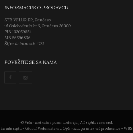
INFORMACIJE O PRODAVCU
STR VELUR PR, Pančevo
ul.Oslobođenja br.6, Pančevo 26000
PIB 102059854
MB 56596836
Šifra delatnosti: 4751
POVEŽITE SE SA NAMA
© Velur metraža i pozamanterija | All rights reserved.
Izrada sajta
- Global Webmasters ::
Optimizacija internet prodavnice
- WBS