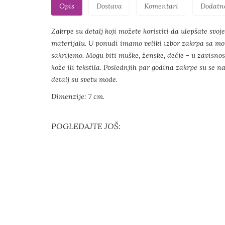
Opis
Dostava
Komentari
Dodatn
Zakrpe su detalj koji možete koristiti da ulepšate svoj
materijalu. U ponudi imamo veliki izbor zakrpa sa mo
sakrijemo. Mogu biti muške, ženske, dečje - u zavisnos
kože ili tekstila. Poslednjih par godina zakrpe su se
detalj su svetu mode.
Dimenzije: 7 cm.
POGLEDAJTE JOŠ: