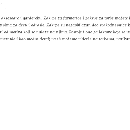
o
e aksesoare i garderobu. Zakrpe za farmerice i zakrpe za torbe možete k
tivima za decu i odrasle. Zakrpe su nezaobilazan deo svakodnevnice k
ti od motiva koji se nalaze na njima. Postoje i one za laktove koje se
 nametnule i kao modni detalj pa ih možemo videti i na torbama, pati