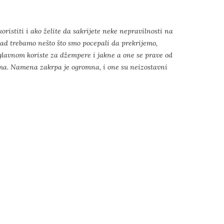
oristiti i ako želite da sakrijete neke nepravilnosti na
ad trebamo nešto što smo pocepali da prekrijemo,
 uglavnom koriste za džempere i jakne a one se prave od
kama. Namena zakrpa je ogromna, i one su neizostavni