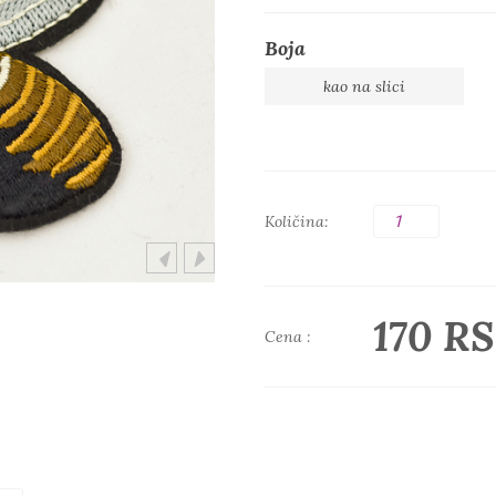
Boja
kao na slici
Količina:
170 R
Cena :