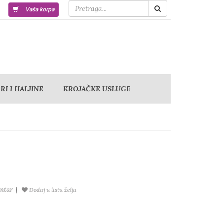
Vaša korpa
I I HALJINE
KROJAČKE USLUGE
ntar
|
Dodaj u listu želja