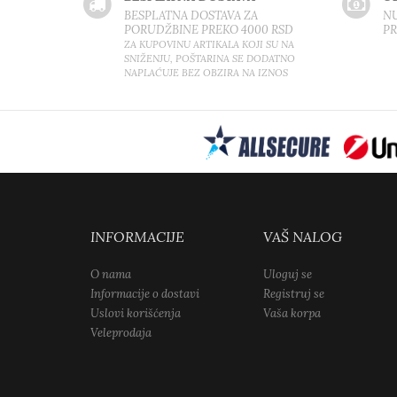
BESPLATNA DOSTAVA ZA
NU
PORUDŽBINE PREKO 4000 RSD
P
ZA KUPOVINU ARTIKALA KOJI SU NA
SNIŽENJU, POŠTARINA SE DODATNO
NAPLAĆUJE BEZ OBZIRA NA IZNOS
INFORMACIJE
VAŠ NALOG
O nama
Uloguj se
Informacije o dostavi
Registruj se
Uslovi korišćenja
Vaša korpa
Veleprodaja