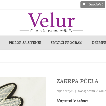
Lista želja
0
PRIBOR ZA ŠIVENJE
SPAVAĆI PROGRAM
DŽEMPER
ZAKRPA PČELA
Nije ocenjen
|
Dodaj ocenu / kome
Napravite izbor: