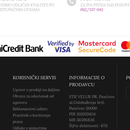
DIMO ODLIČAN KVALITET PO
ZA SVA PITNJA NAS POZOVI
RISTUPAČNIM CENAMA
062/337-045
KORISNIČKI SERVIS
INFORMACIJE O
P
PRODAVCU
Ugovor o prodaji na daljinu
Obraza za odustanak od
STR VELUR PR, Pančevo
ul.Oslobođenja br.6,
ugovora
Pančevo 26000
Reklamacioni zahtev
PIB 102059854
Pravilnik o korišćenju
MB 56596836
prava
Šifra delatnosti: 4751
Odluke o popustima