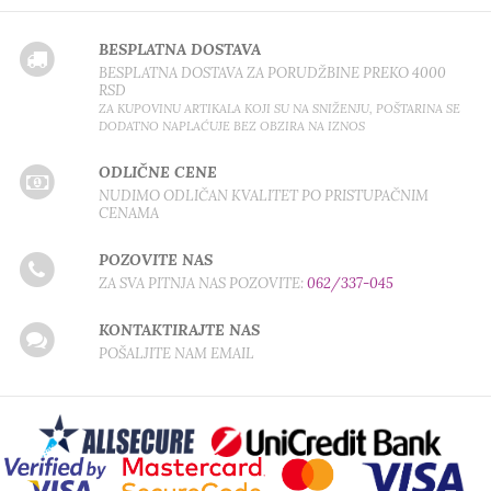
BESPLATNA DOSTAVA
BESPLATNA DOSTAVA ZA PORUDŽBINE PREKO 4000
RSD
ZA KUPOVINU ARTIKALA KOJI SU NA SNIŽENJU, POŠTARINA SE
DODATNO NAPLAĆUJE BEZ OBZIRA NA IZNOS
ODLIČNE CENE
NUDIMO ODLIČAN KVALITET PO PRISTUPAČNIM
CENAMA
POZOVITE NAS
ZA SVA PITNJA NAS POZOVITE:
062/337-045
KONTAKTIRAJTE NAS
POŠALJITE NAM EMAIL