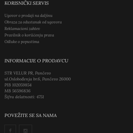
KORISNIČKI SERVIS
Ugovor o prodaji na daljinu
Obraza za odustanak od ugovora
Reklamacioni zahtev
Pravilnik o korišćenju prava
Odluke o popustima
INFORMACIJE O PRODAVCU
STR VELUR PR, Pančevo
ul.Oslobođenja br.6, Pančevo 26000
PIB 102059854
MB 56596836
Šifra delatnosti: 4751
POVEŽITE SE SA NAMA