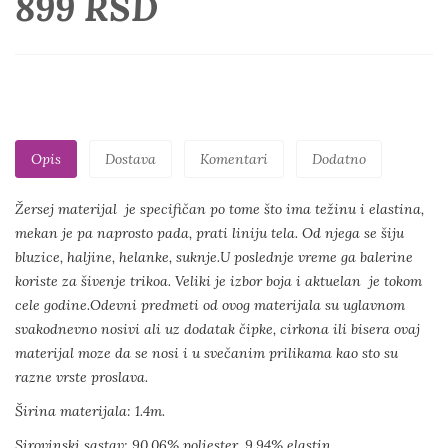
899 RSD
Opis
Dostava
Komentari
Dodatno
Žersej materijal je specifičan po tome što ima težinu i elastina,
mekan je pa naprosto pada, prati liniju tela. Od njega se šiju
bluzice, haljine, helanke, suknje.U poslednje vreme ga balerine
koriste za šivenje trikoa. Veliki je izbor boja i aktuelan je tokom
cele godine.Odevni predmeti od ovog materijala su uglavnom
svakodnevno nosivi ali uz dodatak čipke, cirkona ili bisera ovaj
materijal moze da se nosi i u svečanim prilikama kao sto su
razne vrste proslava.
Širina materijala: 1.4m.
Sirovinski sastav: 90.06% poliester, 9.94% elastin.