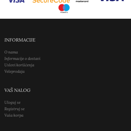
INFORMACIJE
O nama
Informacije o dostavi
Uslovi korišćenja
Veleprodaja
VAŠ NALOG
Uloguj se
Registruj se
Vaša korpa