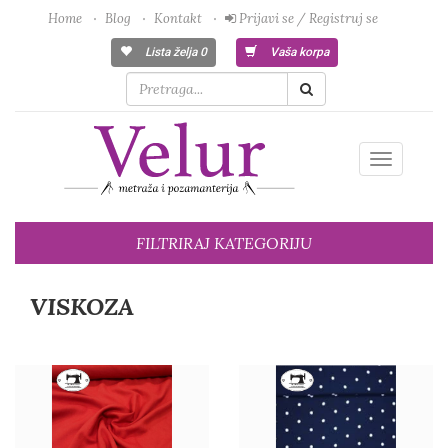
Home
Blog
Kontakt
Prijavi se / Registruj se
Lista želja
0
Vaša korpa
Toggle
navigatio
FILTRIRAJ KATEGORIJU
VISKOZA