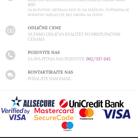
RSD
ZA KUPOVINU ARTIKALA KOJI SU NA SNIŽENJU, POŠTARINA SE
DODATNO NAPLAĆUJE BEZ OBZIRA NA IZNOS
ODLIČNE CENE
NUDIMO ODLIČAN KVALITET PO PRISTUPAČNIM
CENAMA
POZOVITE NAS
ZA SVA PITNJA NAS POZOVITE:
062/337-045
KONTAKTIRAJTE NAS
POŠALJITE NAM EMAIL