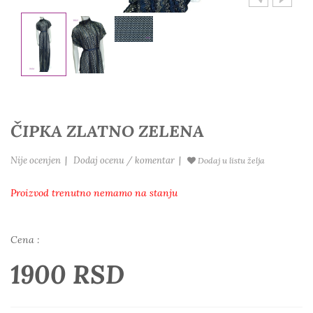
ČIPKA ZLATNO ZELENA
Nije ocenjen
|
Dodaj ocenu / komentar
|
Dodaj u listu želja
Proizvod trenutno nemamo na stanju
Cena :
1900 RSD