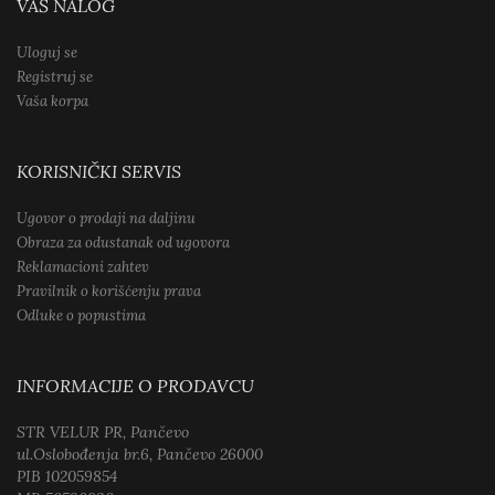
VAŠ NALOG
Uloguj se
Registruj se
Vaša korpa
KORISNIČKI SERVIS
Ugovor o prodaji na daljinu
Obraza za odustanak od ugovora
Reklamacioni zahtev
Pravilnik o korišćenju prava
Odluke o popustima
INFORMACIJE O PRODAVCU
STR VELUR PR, Pančevo
ul.Oslobođenja br.6, Pančevo 26000
PIB 102059854