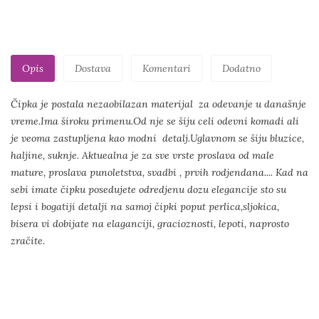
Opis
Dostava
Komentari
Dodatno
Čipka je postala nezaobilazan materijal za odevanje u današnje
vreme.Ima široku primenu.Od nje se šiju celi odevni komadi ali
je veoma zastupljena kao modni detalj.Uglavnom se šiju bluzice,
haljine, suknje. Aktuealna je za sve vrste proslava od male
mature, proslava punoletstva, svadbi , prvih rodjendana.... Kad na
sebi imate čipku posedujete odredjenu dozu elegancije sto su
lepsi i bogatiji detalji na samoj čipki poput perlica,sljokica,
bisera vi dobijate na elaganciji, gracioznosti, lepoti, naprosto
zračite.