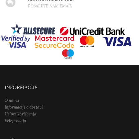
POŠALJITE NAM EMAIL
INFORMACIJE
O nama
Informacije o dostavi
Uslovi korišćenja
Veleprodaja