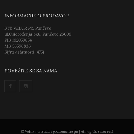
INFORMACIJE O PRODAVCU
STR VELUR PR, Pančevo
ul.Oslobođenja br.6, Pančevo 26000
PIB 102059854
MB 56596836
Šifra delatnosti: 4751
POVEŽITE SE SA NAMA
© Velur metraža i pozamanterija | All rights reserved.