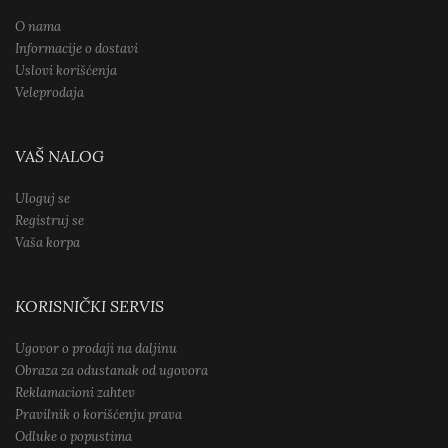
O nama
Informacije o dostavi
Uslovi korišćenja
Veleprodaja
VAŠ NALOG
Uloguj se
Registruj se
Vaša korpa
KORISNIČKI SERVIS
Ugovor o prodaji na daljinu
Obraza za odustanak od ugovora
Reklamacioni zahtev
Pravilnik o korišćenju prava
Odluke o popustima