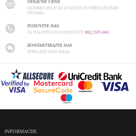
ODLIČNE CENE
NUDIMO ODLIČAN KVALITET PO PRISTUPAČNIM
CENAMA
POZOVITE NAS
ZA SVA PITNJA NAS POZOVITE:
062/337-045
KONTAKTIRAJTE NAS
POŠALJITE NAM EMAIL
INFORMACIJE