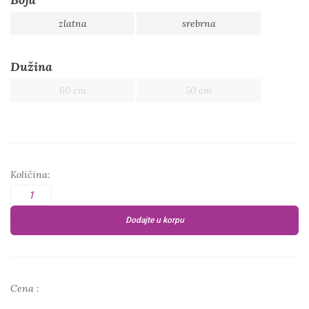
zlatna
srebrna
Dužina
60 cm
50 cm
Količina:
Dodajte u korpu
Cena :