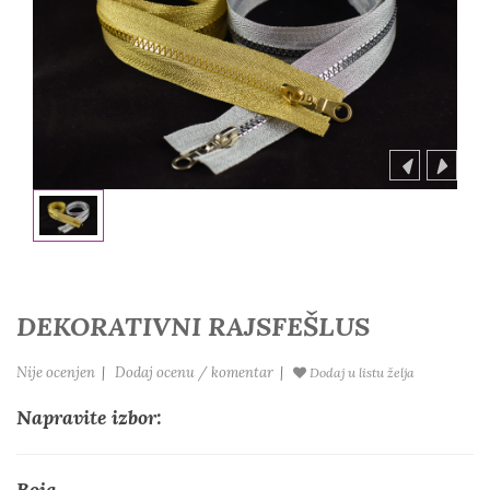
DEKORATIVNI RAJSFEŠLUS
Nije ocenjen
|
Dodaj ocenu / komentar
|
Dodaj u listu želja
Napravite izbor:
Boja