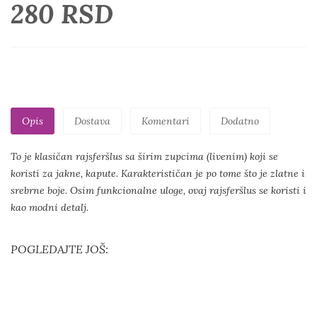
280 RSD
Opis
Dostava
Komentari
Dodatno
To je klasičan rajsferšlus sa širim zupcima (livenim) koji se
koristi za jakne, kapute. Karakterističan je po tome što je zlatne i
srebrne boje. Osim funkcionalne uloge, ovaj rajsferšlus se koristi i
kao modni detalj.
POGLEDAJTE JOŠ: