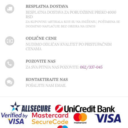
BESPLATNA DOSTAVA
BESPLATNA DOSTAVA ZA PORUDŽBINE PREKO 4000
RSD
ZA KUPOVINU ARTIKALA KOJI SU NA SNIŽENJU, POŠTARINA SE
DODATNO NAPLAĆUJE BEZ OBZIRA NA IZNOS
ODLIČNE CENE
NUDIMO ODLIČAN KVALITET PO PRISTUPAČNIM
CENAMA
POZOVITE NAS
ZA SVA PITNJA NAS POZOVITE:
062/337-045
KONTAKTIRAJTE NAS
POŠALJITE NAM EMAIL