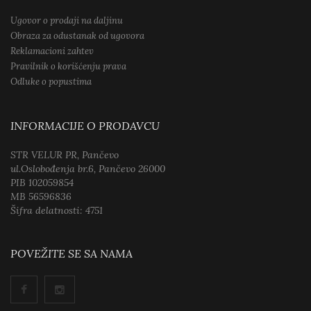
Ugovor o prodaji na daljinu
Obraza za odustanak od ugovora
Reklamacioni zahtev
Pravilnik o korišćenju prava
Odluke o popustima
INFORMACIJE O PRODAVCU
STR VELUR PR, Pančevo
ul.Oslobođenja br.6, Pančevo 26000
PIB 102059854
MB 56596836
Šifra delatnosti: 4751
POVEŽITE SE SA NAMA