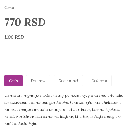
Cena :
770 RSD
1100 RSD
Opis
Dostava
Komentari
Dodatno
Ukrasna kragna je modni detalj pomoću kojeg možemo vrlo lako
da osvežimo i ukrasimo garderobu. One su uglavnom heklane i
na sebi imajlu različite detalje u vidu cirkona, bisera, šljokica,
nitni. Koriste se kao ukras za haljine, bluzice, košulje i mogu se
naći u dosta boja.