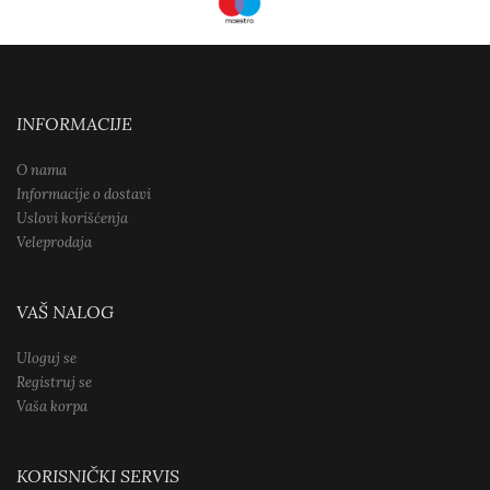
INFORMACIJE
O nama
Informacije o dostavi
Uslovi korišćenja
Veleprodaja
VAŠ NALOG
Uloguj se
Registruj se
Vaša korpa
KORISNIČKI SERVIS