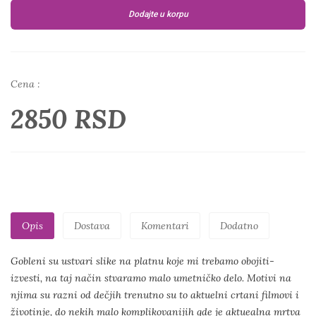
Dodajte u korpu
Cena :
2850 RSD
Opis
Dostava
Komentari
Dodatno
Gobleni su ustvari slike na platnu koje mi trebamo obojiti-
izvesti, na taj način stvaramo malo umetničko delo. Motivi na
njima su razni od dečjih trenutno su to aktuelni crtani filmovi i
životinje, do nekih malo komplikovanijih gde je aktuealna mrtva