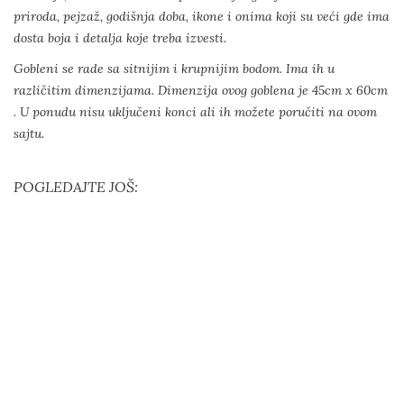
priroda, pejzaž, godišnja doba, ikone i onima koji su veći gde ima
dosta boja i detalja koje treba izvesti.
Gobleni se rade sa sitnijim i krupnijim bodom. Ima ih u
različitim dimenzijama. Dimenzija ovog goblena je 45cm x 60cm
. U ponudu nisu uključeni konci ali ih možete poručiti na ovom
sajtu.
POGLEDAJTE JOŠ: