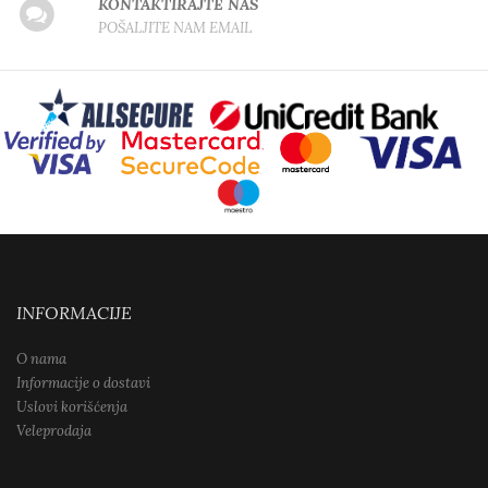
KONTAKTIRAJTE NAS
POŠALJITE NAM EMAIL
INFORMACIJE
O nama
Informacije o dostavi
Uslovi korišćenja
Veleprodaja