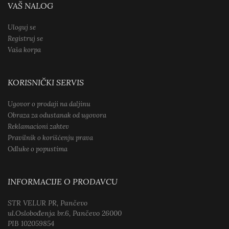
VAŠ NALOG
Uloguj se
Registruj se
Vaša korpa
KORISNIČKI SERVIS
Ugovor o prodaji na daljinu
Obraza za odustanak od ugovora
Reklamacioni zahtev
Pravilnik o korišćenju prava
Odluke o popustima
INFORMACIJE O PRODAVCU
STR VELUR PR, Pančevo
ul.Oslobođenja br.6, Pančevo 26000
PIB 102059854