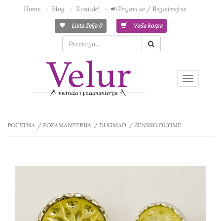
Home
Blog
Kontakt
Prijavi se / Registruj se
Lista želja
0
Vaša korpa
Toggle
navigatio
POČETNA
POZAMANTERIJA
DUGMAD
ŽENSKO DUGME