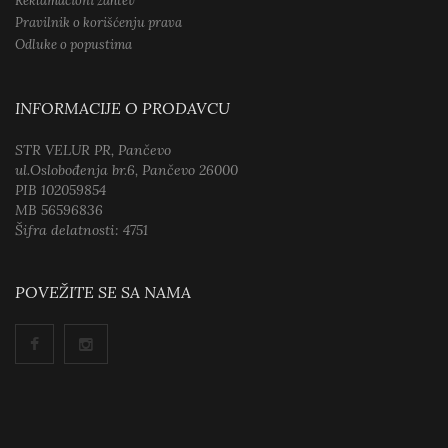
Reklamacioni zahtev
Pravilnik o korišćenju prava
Odluke o popustima
INFORMACIJE O PRODAVCU
STR VELUR PR, Pančevo
ul.Oslobođenja br.6, Pančevo 26000
PIB 102059854
MB 56596836
Šifra delatnosti: 4751
POVEŽITE SE SA NAMA