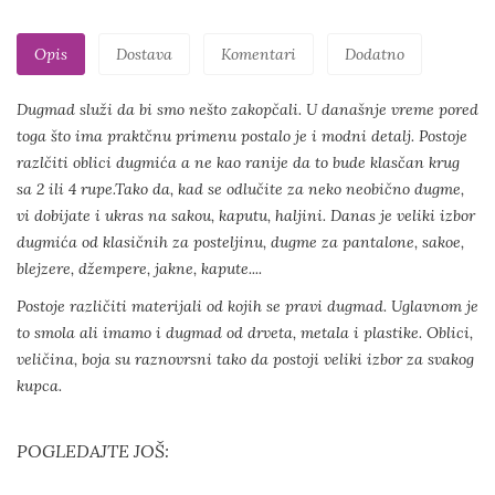
Opis
Dostava
Komentari
Dodatno
Dugmad služi da bi smo nešto zakopčali. U današnje vreme pored
toga što ima praktčnu primenu postalo je i modni detalj. Postoje
razlčiti oblici dugmića a ne kao ranije da to bude klasčan krug
sa 2 ili 4 rupe.Tako da, kad se odlučite za neko neobično dugme,
vi dobijate i ukras na sakou, kaputu, haljini. Danas je veliki izbor
dugmića od klasičnih za posteljinu, dugme za pantalone, sakoe,
blejzere, džempere, jakne, kapute....
Postoje različiti materijali od kojih se pravi dugmad. Uglavnom je
to smola ali imamo i dugmad od drveta, metala i plastike. Oblici,
veličina, boja su raznovrsni tako da postoji veliki izbor za svakog
kupca.
POGLEDAJTE JOŠ: