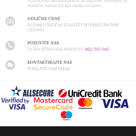
ZA KUPOVINU ARTIKALA KOJI SU NA SNIŽENJU, POŠTARINA SE
DODATNO NAPLAĆUJE BEZ OBZIRA NA IZNOS
ODLIČNE CENE
NUDIMO ODLIČAN KVALITET PO PRISTUPAČNIM
CENAMA
POZOVITE NAS
ZA SVA PITNJA NAS POZOVITE:
062/337-045
KONTAKTIRAJTE NAS
POŠALJITE NAM EMAIL