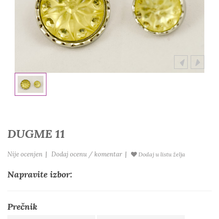
DUGME 11
Nije ocenjen
|
Dodaj ocenu / komentar
|
Dodaj u listu želja
Napravite izbor:
Prečnik