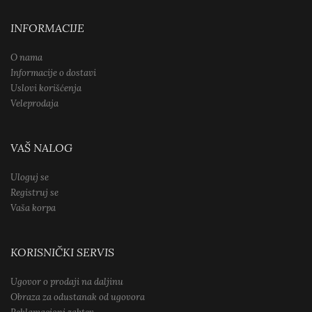
INFORMACIJE
O nama
Informacije o dostavi
Uslovi korišćenja
Veleprodaja
VAŠ NALOG
Uloguj se
Registruj se
Vaša korpa
KORISNIČKI SERVIS
Ugovor o prodaji na daljinu
Obraza za odustanak od ugovora