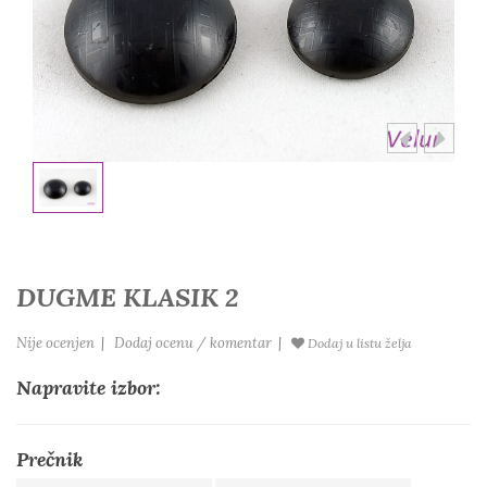
DUGME KLASIK 2
Nije ocenjen
|
Dodaj ocenu / komentar
|
Dodaj u listu želja
Napravite izbor:
Prečnik