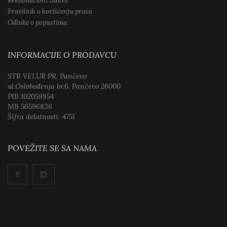
Reklamacioni zahtev
Pravilnik o korišćenju prava
Odluke o popustima
INFORMACIJE O PRODAVCU
STR VELUR PR, Pančevo
ul.Oslobođenja br.6, Pančevo 26000
PIB 102059854
MB 56596836
Šifra delatnosti: 4751
POVEŽITE SE SA NAMA