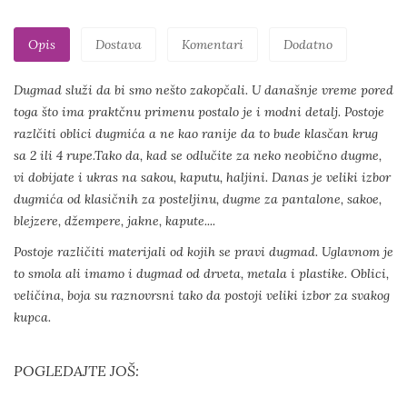
Opis
Dostava
Komentari
Dodatno
Dugmad služi da bi smo nešto zakopčali. U današnje vreme pored
toga što ima praktčnu primenu postalo je i modni detalj. Postoje
razlčiti oblici dugmića a ne kao ranije da to bude klasčan krug
sa 2 ili 4 rupe.Tako da, kad se odlučite za neko neobično dugme,
vi dobijate i ukras na sakou, kaputu, haljini. Danas je veliki izbor
dugmića od klasičnih za posteljinu, dugme za pantalone, sakoe,
blejzere, džempere, jakne, kapute....
Postoje različiti materijali od kojih se pravi dugmad. Uglavnom je
to smola ali imamo i dugmad od drveta, metala i plastike. Oblici,
veličina, boja su raznovrsni tako da postoji veliki izbor za svakog
kupca.
POGLEDAJTE JOŠ: