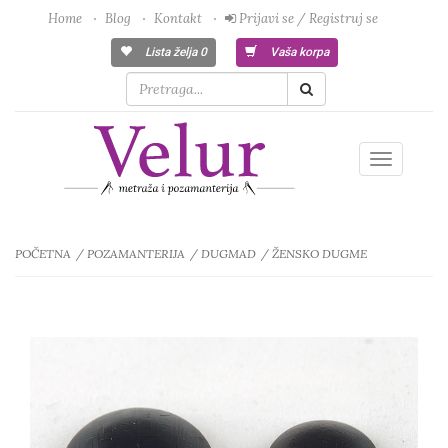
Home
Blog
Kontakt
Prijavi se / Registruj se
Lista želja
0
Vaša korpa
Toggle
navigatio
POČETNA
POZAMANTERIJA
DUGMAD
ŽENSKO DUGME