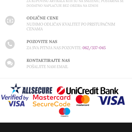
ZA KUPOVINU ARTIKALA KOJI SU NA SNIŽENJU, POŠTARINA SE
DODATNO NAPLAĆUJE BEZ OBZIRA NA IZNOS
ODLIČNE CENE
NUDIMO ODLIČAN KVALITET PO PRISTUPAČNIM
CENAMA
POZOVITE NAS
ZA SVA PITNJA NAS POZOVITE:
062/337-045
KONTAKTIRAJTE NAS
POŠALJITE NAM EMAIL