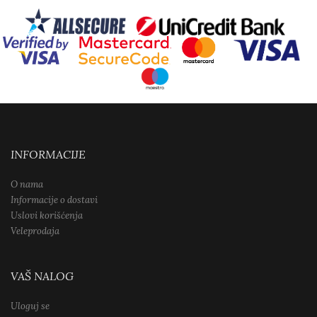
INFORMACIJE
O nama
Informacije o dostavi
Uslovi korišćenja
Veleprodaja
VAŠ NALOG
Uloguj se