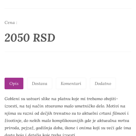
Cena :
2050 RSD
Opis
Dostava
Komentari
Dodatno
Gobleni su ustvari slike na platnu koje mi trebamo obojiti-
izvesti, na taj način stvaramo malo umetničko delo. Motivi na
njima su razni od dečjih trenutno su to aktuelni crtani filmovi i
životinje, do nekih malo komplikovanijih gde je aktuealna mrtva
priroda, pejzaž, godišnja doba, ikone i onima koji su veći gde ima
dosta boja i detalja koje treba izvesti.