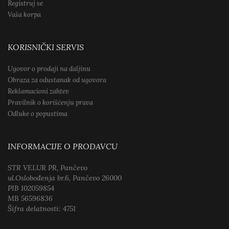
Registruj se
Vaša korpa
KORISNIČKI SERVIS
Ugovor o prodaji na daljinu
Obraza za odustanak od ugovora
Reklamacioni zahtev
Pravilnik o korišćenju prava
Odluke o popustima
INFORMACIJE O PRODAVCU
STR VELUR PR, Pančevo
ul.Oslobođenja br.6, Pančevo 26000
PIB 102059854
MB 56596836
Šifra delatnosti: 4751