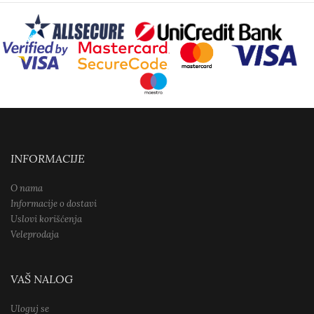
INFORMACIJE
O nama
Informacije o dostavi
Uslovi korišćenja
Veleprodaja
VAŠ NALOG
Uloguj se