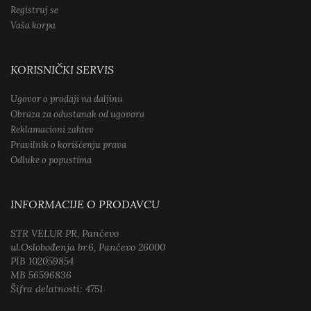
Registruj se
Vaša korpa
KORISNIČKI SERVIS
Ugovor o prodaji na daljinu
Obraza za odustanak od ugovora
Reklamacioni zahtev
Pravilnik o korišćenju prava
Odluke o popustima
INFORMACIJE O PRODAVCU
STR VELUR PR, Pančevo
ul.Oslobođenja br.6, Pančevo 26000
PIB 102059854
MB 56596836
Šifra delatnosti: 4751