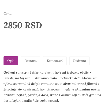
Cena :
2850 RSD
Opis
Dostava
Komentari
Dodatno
Gobleni su ustvari slike na platnu koje mi trebamo obojiti-
izvesti, na taj način stvaramo malo umetničko delo. Motivi na
njima su razni od dečjih trenutno su to aktuelni crtani filmovi i
životinje, do nekih malo komplikovanijih gde je aktuealna mrtva
priroda, pejzaž, godišnja doba, ikone i onima koji su veći gde ima
dosta boja i detalja koje treba izvesti.