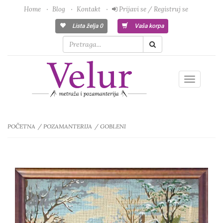
Home
Blog
Kontakt
Prijavi se / Registruj se
Lista želja
0
Vaša korpa
Toggle
navigatio
POČETNA
POZAMANTERIJA
GOBLENI