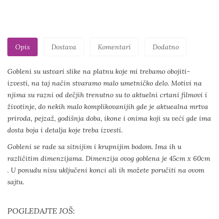
Opis
Dostava
Komentari
Dodatno
Gobleni su ustvari slike na platnu koje mi trebamo obojiti-
izvesti, na taj način stvaramo malo umetničko delo. Motivi na
njima su razni od dečjih trenutno su to aktuelni crtani filmovi i
životinje, do nekih malo komplikovanijih gde je aktuealna mrtva
priroda, pejzaž, godišnja doba, ikone i onima koji su veći gde ima
dosta boja i detalja koje treba izvesti.
Gobleni se rade sa sitnijim i krupnijim bodom. Ima ih u
različitim dimenzijama. Dimenzija ovog goblena je 45cm x 60cm
. U ponudu nisu uključeni konci ali ih možete poručiti na ovom
sajtu.
POGLEDAJTE JOŠ: