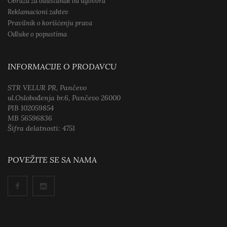
Obraza za odustanak od ugovora
Reklamacioni zahtev
Pravilnik o korišćenju prava
Odluke o popustima
INFORMACIJE O PRODAVCU
STR VELUR PR, Pančevo
ul.Oslobođenja br.6, Pančevo 26000
PIB 102059854
MB 56596836
Šifra delatnosti: 4751
POVEŽITE SE SA NAMA