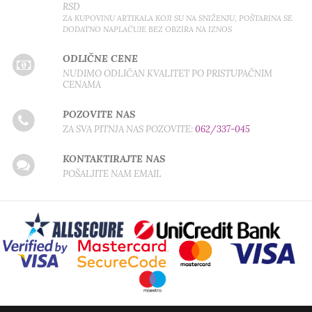
RSD
ZA KUPOVINU ARTIKALA KOJI SU NA SNIŽENJU, POŠTARINA SE
DODATNO NAPLAĆUJE BEZ OBZIRA NA IZNOS
ODLIČNE CENE
NUDIMO ODLIČAN KVALITET PO PRISTUPAČNIM
CENAMA
POZOVITE NAS
ZA SVA PITNJA NAS POZOVITE:
062/337-045
KONTAKTIRAJTE NAS
POŠALJITE NAM EMAIL