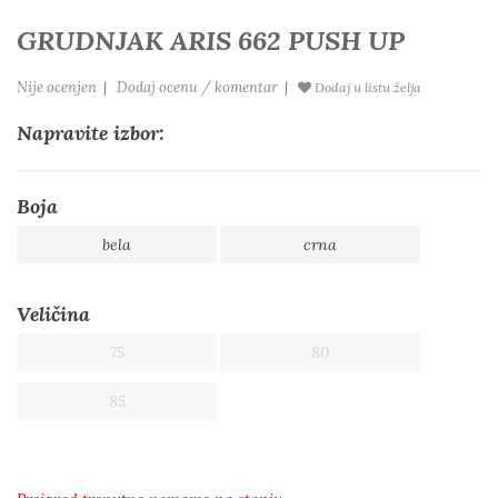
GRUDNJAK ARIS 662 PUSH UP
Nije ocenjen
|
Dodaj ocenu / komentar
|
Dodaj u listu želja
Napravite izbor:
Boja
bela
crna
Veličina
75
80
85