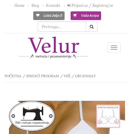
Home
Blog
Kontakt
Prijavi se / Registruj se
Lista želja
0
Vaša korpa
Toggle
navigatio
POČETNA
SPAVAĆI PROGRAM
VEŠ
GRUDNJACI