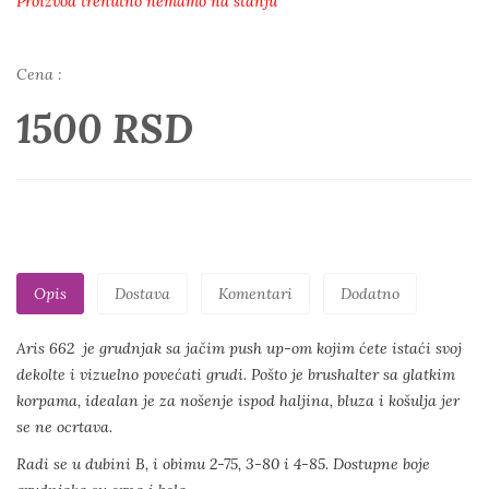
Proizvod trenutno nemamo na stanju
Cena :
1500 RSD
Opis
Dostava
Komentari
Dodatno
Aris 662 je grudnjak sa jačim push up-om kojim ćete istaći svoj
dekolte i vizuelno povećati grudi. Pošto je brushalter sa glatkim
korpama, idealan je za nošenje ispod haljina, bluza i košulja jer
se ne ocrtava.
Radi se u dubini B, i obimu 2-75, 3-80 i 4-85. Dostupne boje