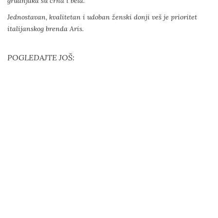
grudnjaka su crna i bela.
Jednostavan, kvalitetan i udoban ženski donji veš je prioritet
italijanskog brenda Aris.
POGLEDAJTE JOŠ: