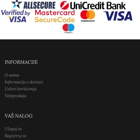
INFORMACIJE
O nama
Informacije o dostavi
Uslovi korišćenja
Veleprodaja
VAŠ NALOG
Uloguj se
Registruj se