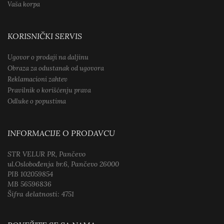
Vaša korpa
KORISNIČKI SERVIS
Ugovor o prodaji na daljinu
Obraza za odustanak od ugovora
Reklamacioni zahtev
Pravilnik o korišćenju prava
Odluke o popustima
INFORMACIJE O PRODAVCU
STR VELUR PR, Pančevo
ul.Oslobođenja br.6, Pančevo 26000
PIB 102059854
MB 56596836
Šifra delatnosti: 4751