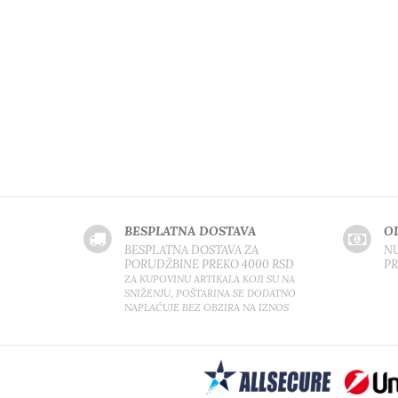
BESPLATNA DOSTAVA
O
BESPLATNA DOSTAVA ZA
NU
PORUDŽBINE PREKO 4000 RSD
P
ZA KUPOVINU ARTIKALA KOJI SU NA
SNIŽENJU, POŠTARINA SE DODATNO
NAPLAĆUJE BEZ OBZIRA NA IZNOS