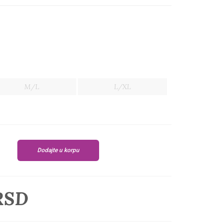
M/L
L/XL
Dodajte u korpu
RSD