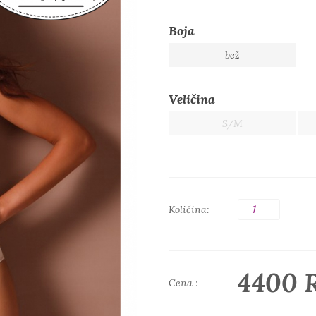
Boja
bež
Veličina
S/M
Količina:
4400 
Cena :