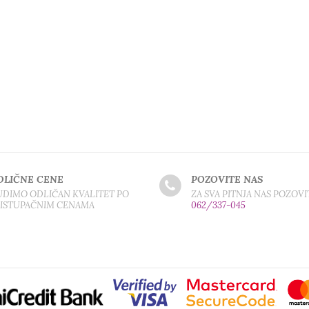
DLIČNE CENE
POZOVITE NAS
DIMO ODLIČAN KVALITET PO
ZA SVA PITNJA NAS POZOVI
RISTUPAČNIM CENAMA
062/337-045