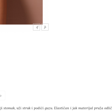
o
i stomak, uži struk i podići guzu. Elastičan i jak materijal pruža odli