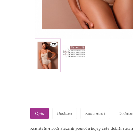
Opis
Dostava
Komentari
Dodatn
Kvalitetan bodi steznik pomoću kojeg ćete dobiti ravnij