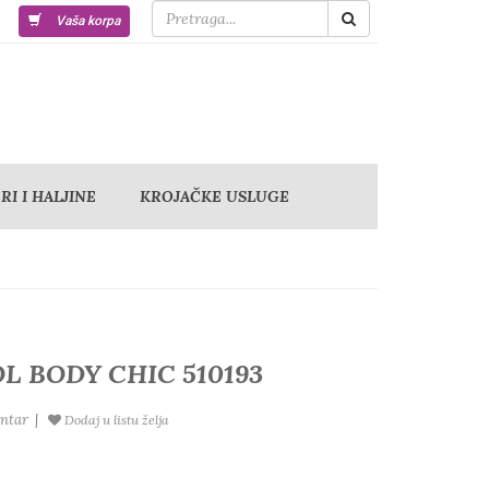
Vaša korpa
I I HALJINE
KROJAČKE USLUGE
L BODY CHIC 510193
ntar
|
Dodaj u listu želja