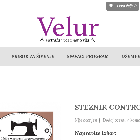
Lista želja
0
PRIBOR ZA ŠIVENJE
SPAVAĆI PROGRAM
DŽEMPER
STEZNIK CONTRO
Nije ocenjen
|
Dodaj ocenu / kome
Napravite izbor: