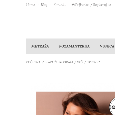
Home
Blog
Kontakt
Prijavi se / Registruj se
METRAŽA
POZAMANTERIJA
VUNICA
POČETNA
SPAVAĆI PROGRAM
VEŠ
STEZNICI