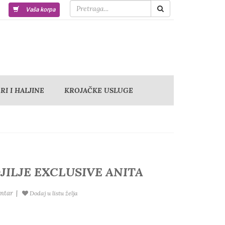
Vaša korpa
I I HALJINE
KROJAČKE USLUGE
JILJE EXCLUSIVE ANITA
ntar
|
Dodaj u listu želja