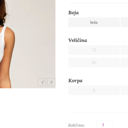
Boja
bela
Veličina
75
90
Korpa
B
Količina: