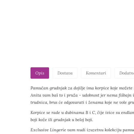
Opis
Dostava
Komentari
Dodatn
Pamučan grudnjak za dojilje ima korpice koje možete sk
Anita vam baš to i pruža - udobnost jer nema fišbajn i
trudnica, brus će odgovarati i ženama koje ne vole 
Korpice se rade u dubinama B i C, čije ivice su endla
boji kože ili grudnjak u beloj boji.
Exclusive Lingerie vam nudi izuzetnu kolekciju pamučno