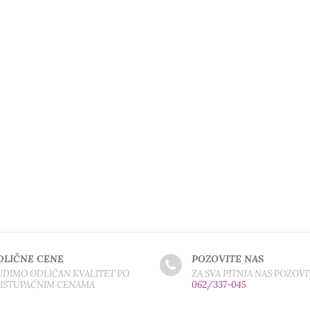
DLIČNE CENE
POZOVITE NAS
DIMO ODLIČAN KVALITET PO
ZA SVA PITNJA NAS POZOVI
RISTUPAČNIM CENAMA
062/337-045