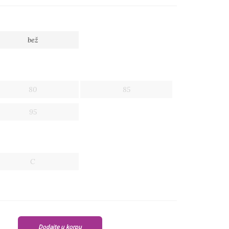
bež
80
85
95
C
Dodajte u korpu