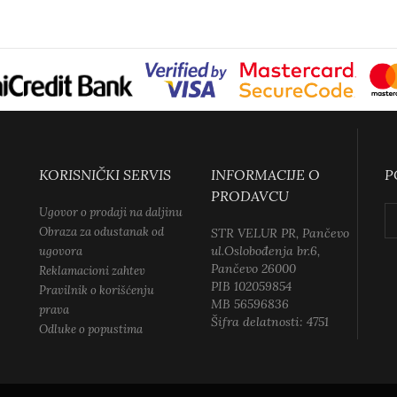
KORISNIČKI SERVIS
INFORMACIJE O
P
PRODAVCU
Ugovor o prodaji na daljinu
Obraza za odustanak od
STR VELUR PR, Pančevo
ul.Oslobođenja br.6,
ugovora
Pančevo 26000
Reklamacioni zahtev
PIB 102059854
Pravilnik o korišćenju
MB 56596836
prava
Šifra delatnosti: 4751
Odluke o popustima