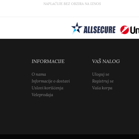
NAPLAĆUJE BEZ OBZIRA NA IZNOS
INFORMACIJE
VAŠ NALOG
O nama
Uloguj se
Informacije o dostavi
Registruj se
Uslovi korišćenja
Vaša korpa
Veleprodaja