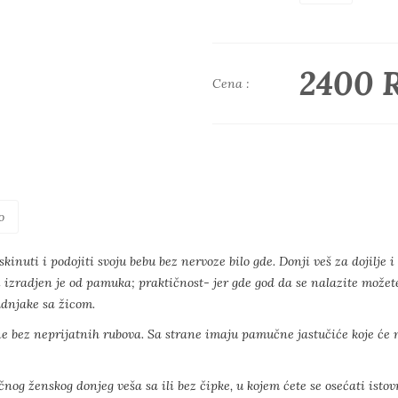
2400 
Cena :
o
inuti i podojiti svoju bebu bez nervoze bilo gde. Donji veš za dojilje 
 izradjen je od pamuka; praktičnost- jer gde god da se nalazite možete 
grudnjake sa žicom.
ne bez neprijatnih rubova. Sa strane imaju pamučne jastučiće koje će 
g ženskog donjeg veša sa ili bez čipke, u kojem ćete se osećati istov