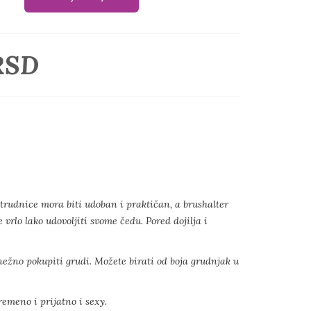
RSD
i trudnice mora biti udoban i praktičan, a brushalter
vrlo lako udovoljiti svome čedu. Pored dojilja i
nežno pokupiti grudi. Možete birati od boja grudnjak u
remeno i prijatno i sexy.