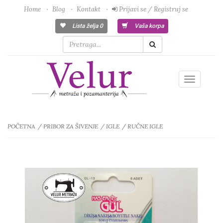
Home
Blog
Kontakt
Prijavi se / Registruj se
Lista želja
0
Vaša korpa
Toggle
navigatio
POČETNA
PRIBOR ZA ŠIVENJE
IGLE
RUČNE IGLE