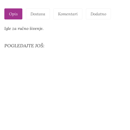
Opis
Dostava
Komentari
Dodatno
Igle za ručno šivenje.
POGLEDAJTE JOŠ: