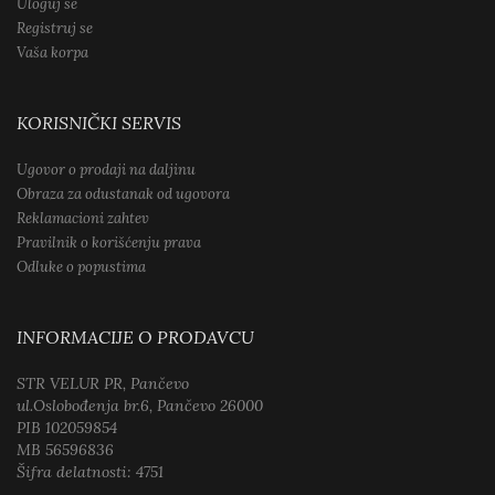
Uloguj se
Registruj se
Vaša korpa
KORISNIČKI SERVIS
Ugovor o prodaji na daljinu
Obraza za odustanak od ugovora
Reklamacioni zahtev
Pravilnik o korišćenju prava
Odluke o popustima
INFORMACIJE O PRODAVCU
STR VELUR PR, Pančevo
ul.Oslobođenja br.6, Pančevo 26000
PIB 102059854
MB 56596836
Šifra delatnosti: 4751