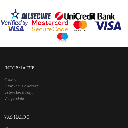
INFORMACIJE
O nama
Informacije o dostavi
Uslovi korišćenja
Veleprodaja
VAŠ NALOG