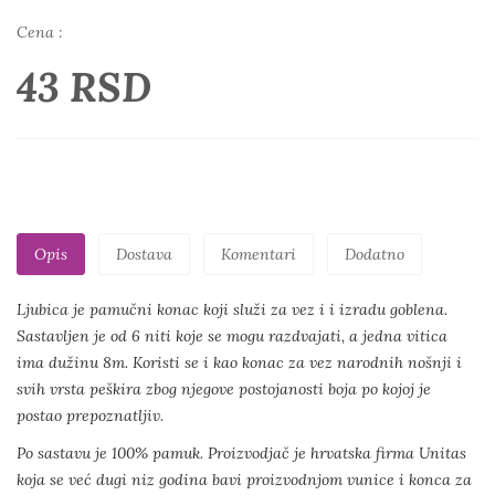
Cena :
43 RSD
Opis
Dostava
Komentari
Dodatno
Ljubica je pamučni konac koji služi za vez i i izradu goblena.
Sastavljen je od 6 niti koje se mogu razdvajati, a jedna vitica
ima dužinu 8m. Koristi se i kao konac za vez narodnih nošnji i
svih vrsta peškira zbog njegove postojanosti boja po kojoj je
postao prepoznatljiv.
Po sastavu je 100% pamuk. Proizvodjač je hrvatska firma Unitas
koja se već dugi niz godina bavi proizvodnjom vunice i konca za