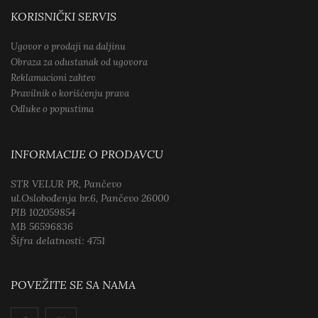
KORISNIČKI SERVIS
Ugovor o prodaji na daljinu
Obraza za odustanak od ugovora
Reklamacioni zahtev
Pravilnik o korišćenju prava
Odluke o popustima
INFORMACIJE O PRODAVCU
STR VELUR PR, Pančevo
ul.Oslobođenja br.6, Pančevo 26000
PIB 102059854
MB 56596836
Šifra delatnosti: 4751
POVEŽITE SE SA NAMA