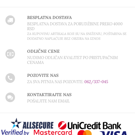
BESPLATNA DOSTAVA
BESPLATNA DOSTAVA ZA PORUDŽBINE PREKO 4000
RSD
ZA KUPOVINU ARTIKALA KOJI SU NA SNIŽENJU, POŠTARINA SE
DODATNO NAPLAĆUJE BEZ OBZIRA NA IZNOS
ODLIČNE CENE
NUDIMO ODLIČAN KVALITET PO PRISTUPAČNIM
CENAMA
POZOVITE NAS
ZA SVA PITNJA NAS POZOVITE:
062/337-045
KONTAKTIRAJTE NAS
POŠALJITE NAM EMAIL