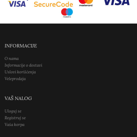
INFORMACIJE
O nama
Informacije o dostavi
Uslovi korišćenja
Veleprodaja
VAŠ NALOG
Uloguj se
Registruj se
Vaša korpa