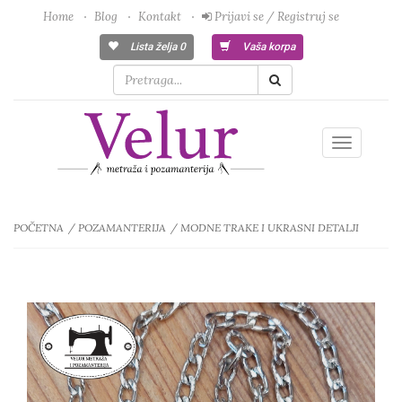
Home
Blog
Kontakt
Prijavi se / Registruj se
Lista želja
0
Vaša korpa
Toggle
navigatio
POČETNA
POZAMANTERIJA
MODNE TRAKE I UKRASNI DETALJI