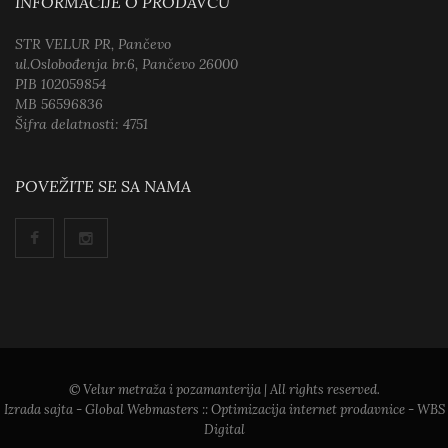
INFORMACIJE O PRODAVCU
STR VELUR PR, Pančevo
ul.Oslobođenja br.6, Pančevo 26000
PIB 102059854
MB 56596836
Šifra delatnosti: 4751
POVEŽITE SE SA NAMA
© Velur metraža i pozamanterija | All rights reserved.
Izrada sajta
- Global Webmasters ::
Optimizacija internet prodavnice
- WBS
Digital