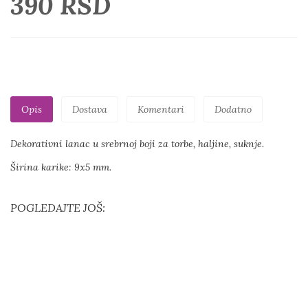
390 RSD
Opis
Dostava
Komentari
Dodatno
Dekorativni lanac u srebrnoj boji za torbe, haljine, suknje.
Širina karike: 9x5 mm.
POGLEDAJTE JOŠ: