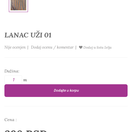
LANAC UŽI 01
Nije ocenjen
|
Dodaj ocenu / komentar
|
Dodaj u listu želja
Dužina:
m
Dodajte u korpu
Cena :