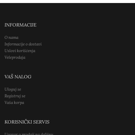
INFORMACIJE
O nama
Informacije o dostavi
Uslovi korišćenja
Veleprodaja
VAŠ NALOG
Uloguj se
Registruj se
Vaša korpa
KORISNIČKI SERVIS
Ugovor o prodaji na daljinu