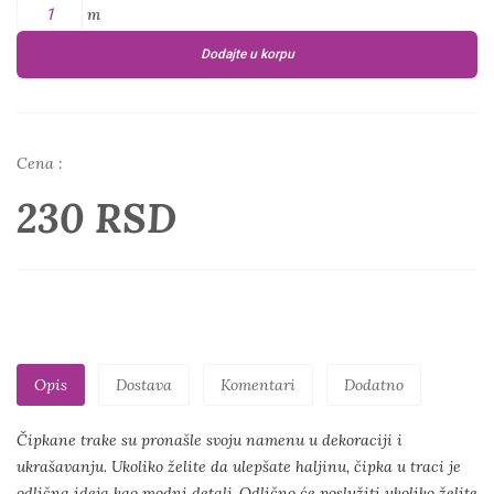
m
Dodajte u korpu
Cena :
230 RSD
Opis
Dostava
Komentari
Dodatno
Čipkane trake su pronašle svoju namenu u dekoraciji i
ukrašavanju. Ukoliko želite da ulepšate haljinu, čipka u traci je
odlična ideja kao modni detalj. Odlično će poslužiti ukoliko želite