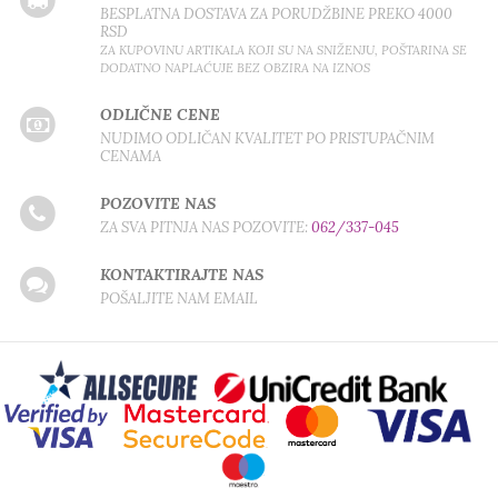
BESPLATNA DOSTAVA ZA PORUDŽBINE PREKO 4000
RSD
ZA KUPOVINU ARTIKALA KOJI SU NA SNIŽENJU, POŠTARINA SE
DODATNO NAPLAĆUJE BEZ OBZIRA NA IZNOS
ODLIČNE CENE
NUDIMO ODLIČAN KVALITET PO PRISTUPAČNIM
CENAMA
POZOVITE NAS
ZA SVA PITNJA NAS POZOVITE:
062/337-045
KONTAKTIRAJTE NAS
POŠALJITE NAM EMAIL