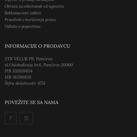
Obraza za odustanak od ugovora
Reklamacioni zahtev
Pravilnik o korišćenju prava
Odluke o popustima
INFORMACIJE O PRODAVCU
STR VELUR PR, Pančevo
ul.Oslobođenja br.6, Pančevo 26000
PIB 102059854
MB 56596836
Šifra delatnosti: 4751
POVEŽITE SE SA NAMA