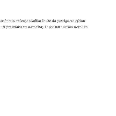
astično su rešenje ukoliko želite da postignete efekat
sa ili presvlaka za nameštaj. U ponudi imamo nekoliko