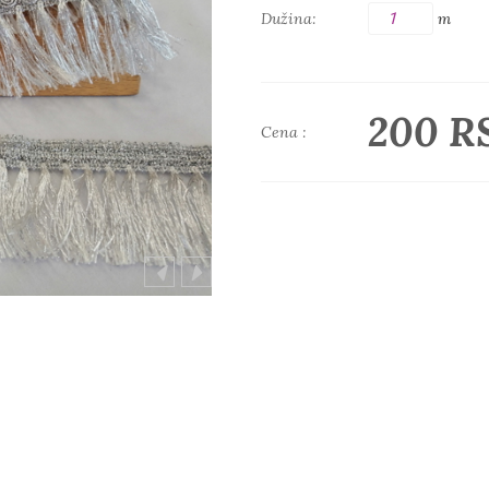
Dužina:
m
200 R
Cena :