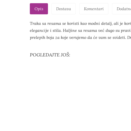
Opis
Dostava
Komentari
Dodatn
Traka sa resama se koristi kao modni detalj, ali je kor
elegancije i stila. Haljine sa resama već dugo su pra
prelepih boja za koje verujemo da će vam se svideti. D
POGLEDAJTE JOŠ: