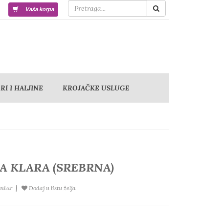
Vaša korpa
I I HALJINE
KROJAČKE USLUGE
A KLARA (SREBRNA)
ntar
|
Dodaj u listu želja