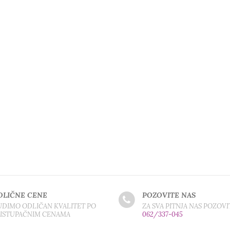
DLIČNE CENE
POZOVITE NAS
DIMO ODLIČAN KVALITET PO
ZA SVA PITNJA NAS POZOVI
RISTUPAČNIM CENAMA
062/337-045