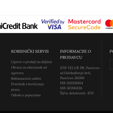
KORISNIČKI SERVIS
INFORMACIJE O
P
PRODAVCU
Ugovor o prodaji na daljinu
Obraza za odustanak od
STR VELUR PR, Pančevo
ul.Oslobođenja br.6,
ugovora
Pančevo 26000
Reklamacioni zahtev
PIB 102059854
Pravilnik o korišćenju
MB 56596836
prava
Šifra delatnosti: 4751
Odluke o popustima