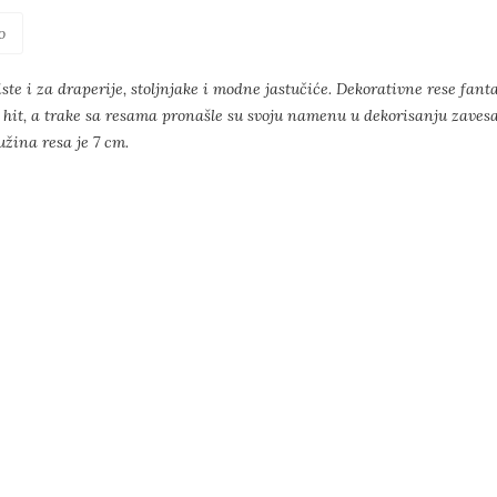
o
iste i za draperije, stoljnjake i modne jastučiće. Dekorativne rese fant
vi hit, a trake sa resama pronašle su svoju namenu u dekorisanju zave
užina resa je 7 cm.