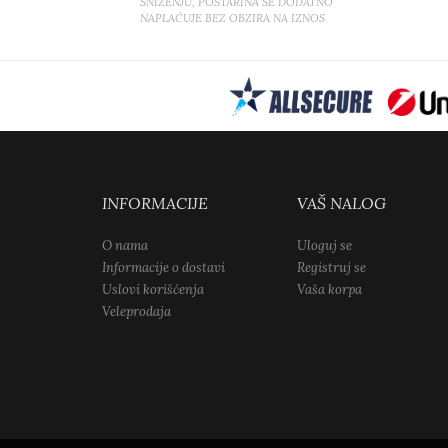
SNIŽENJU, POŠTARINA SE DODATNO
NAPLAĆUJE BEZ OBZIRA NA IZNOS
INFORMACIJE
VAŠ NALOG
O nama
Uloguj se
Informacije o dostavi
Registruj se
Uslovi korišćenja
Vaša korpa
Veleprodaja